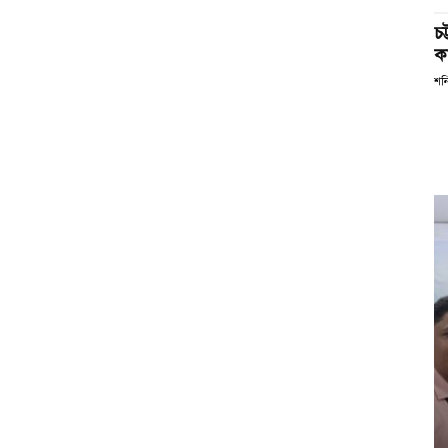
চ
কর
শন