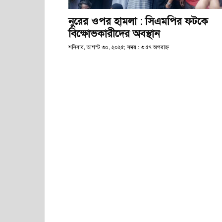
নুরের ওপর হামলা : সিএমপির ফটকে
বিক্ষোভকারীদের অবস্থান
শনিবার, আগস্ট ৩০, ২০২৫; সময় : ৩:৫৭ অপরাহ্ণ