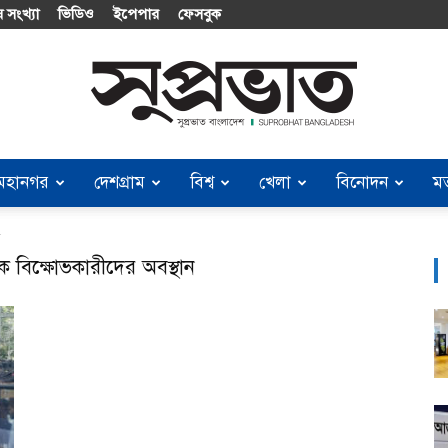
 সংখ্যা
ভিডিও
ইপেপার
ফেসবুক
মহানগর
দেশগ্রাম
বিশ্ব
খেলা
বিনোদন
ম
Suprobhat
ন
 বিক্ষোভকারীদের অবস্থান
Bangladesh