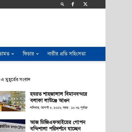
তামত
ফিচার
নারীর প্রতি সহিংসতা
এ মুহূর্তের সংবাদ
হযরত শাহজালাল বিমানবন্দরে
বলাকা লাউঞ্জে আগুন
শনিবার, আগস্ট ৮, ২০২৬; সময় : ১০:৩১ পূর্বাহ্ণ
আজ ডিজিএফআইয়ের গোপন
বন্দিশালা পরিদর্শনে যাচ্ছেন