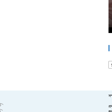
আর
সম
প্
কর