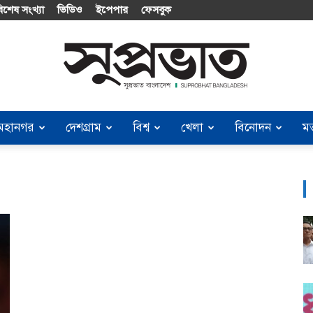
িশেষ সংখ্যা
ভিডিও
ইপেপার
ফেসবুক
মহানগর
দেশগ্রাম
বিশ্ব
খেলা
বিনোদন
ম
Suprobhat
Bangladesh