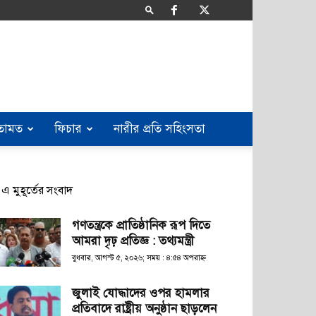
তামত
ফিচার
নারীর প্রতি সহিংসতা
এ মুহূর্তের সংবাদ
গণতন্ত্রকে প্রাতিষ্ঠানিক রূপ দিতে
আমরা দৃঢ় প্রতিজ্ঞ : তথ্যমন্ত্রী
বুধবার, আগস্ট ৫, ২০২৬; সময় : ৪:৫৪ অপরাহ্ণ
জুলাই যোদ্ধাদের ওপর হামলার
প্রতিবাদে রাষ্ট্রীয় অনুষ্ঠান ছাড়লেন