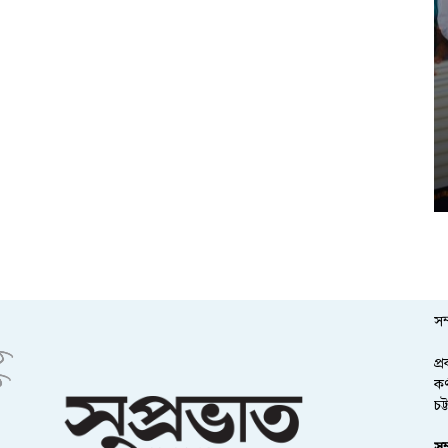
সম
প্
কর
চট
সম