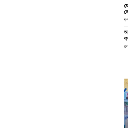
য
ক
বু
আ
ক
বুধ