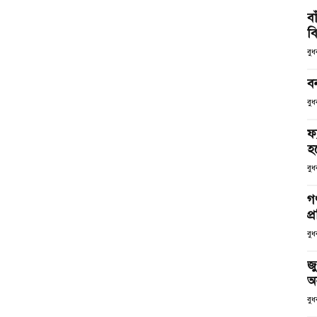
ব
ব
বু
ব
বুধ
ফ
হব
বুধ
গণ
প্
বুধ
জু
অ
বুধ