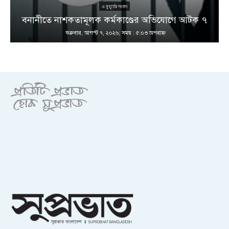
এ মুহূর্তের সংবাদ
বনানীতে নাশকতামূলক কর্মকাণ্ডের অভিযোগে আটক ৭
শুক্রবার, আগস্ট ৭, ২০২৬; সময় : ৫:০৩ অপরাহ্ণ