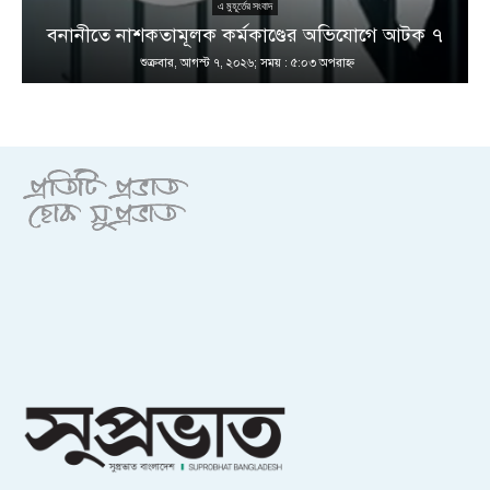
এ মুহূর্তের সংবাদ
বনানীতে নাশকতামূলক কর্মকাণ্ডের অভিযোগে আটক ৭
শুক্রবার, আগস্ট ৭, ২০২৬; সময় : ৫:০৩ অপরাহ্ণ