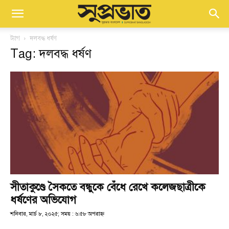
ট্যাগ
দলবদ্ধ ধর্ষণ
Tag: দলবদ্ধ ধর্ষণ
সীতাকুণ্ডে সৈকতে বন্ধুকে বেঁধে রেখে কলেজছাত্রীকে
ধর্ষণের অভিযোগ
শনিবার, মার্চ ৮, ২০২৫; সময় : ৬:৫৮ অপরাহ্ণ