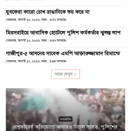
যুবকেরা কারো চোখ রাঙানিকে ভয় করে না
সোমবার, আগস্ট ১০, ২০২৬; সময় : ৩:৫৬ অপরাহ্ণ
মিরসরাইয়ে আবাসিক হোটেলে পুলিশ কর্মকর্তার ঝুলন্ত লাশ
সোমবার, আগস্ট ১০, ২০২৬; সময় : ৩:৪৬ অপরাহ্ণ
গাজীপুর-৫ আসনের সাবেক এমপি আক্তারুজ্জামান রিমান্ডে
সোমবার, আগস্ট ১০, ২০২৬; সময় : ৩:৪৪ অপরাহ্ণ
আরো দেখুন
আন্তর্জাতিক
প্রশ্নফাঁসের অভিযোগে আবারও উত্তাল ভারত, পুলিশের