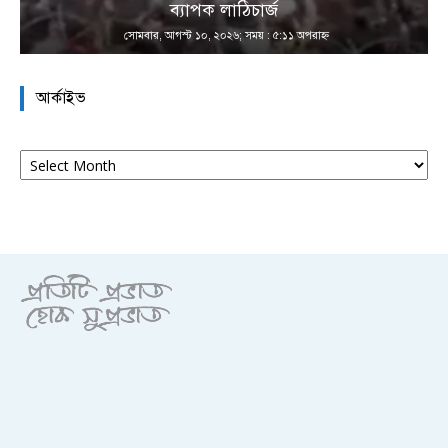
া
ব্যাপক লাঠিচার্জ
সোমবার, আগস্ট ১০, ২০২৬; সময় : ৫:১১ অপরাহ্ণ
আর্কাইভ
আর্কাইভ