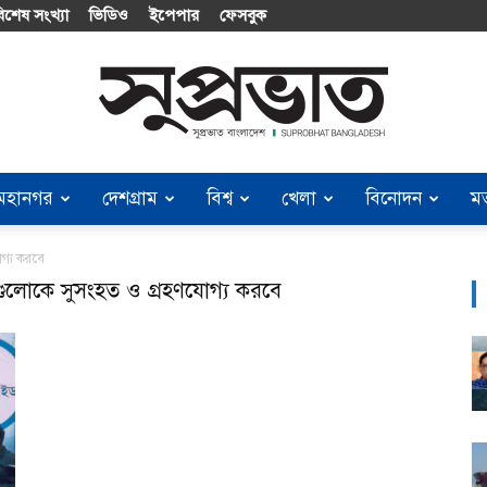
িশেষ সংখ্যা
ভিডিও
ইপেপার
ফেসবুক
মহানগর
দেশগ্রাম
বিশ্ব
খেলা
বিনোদন
ম
Suprobhat
োগ্য করবে
নগুলোকে সুসংহত ও গ্রহণযোগ্য করবে
Bangladesh