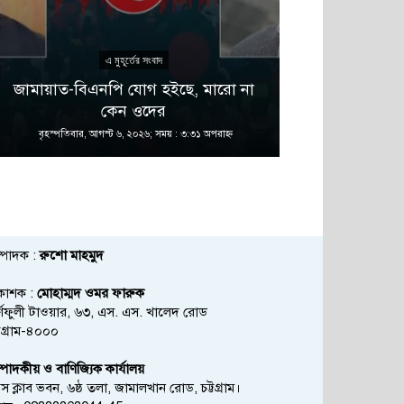
এ মুহূর্তের সংবাদ
এ 
জামায়াত-বিএনপি যোগ হইছে, মারো না
দুই সপ্তাহ প
কেন ওদের
বৃহস্পতিবার, আগস্ট ৬, ২০২৬; সময় : ৩:৩১ অপরাহ্ণ
বৃহস্পতিবার, আগস্
্পাদক :
রুশো মাহমুদ
রকাশক :
মোহাম্মদ ওমর ফারুক
্ণফুলী টাওয়ার, ৬৩, এস. এস. খালেদ রোড
্টগ্রাম-৪০০০
্পাদকীয় ও বাণিজ্যিক কার্যালয়
রেস ক্লাব ভবন, ৬ষ্ঠ তলা, জামালখান রোড, চট্টগ্রাম।