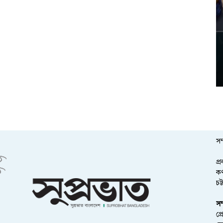
সম
প্
কর
চট
সম
প্