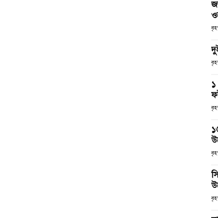
জ
ও
বৃ
দ
বৃহ
১
ফ
বৃহ
১৬
উদ
বৃহ
স
উ
বৃহ