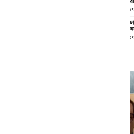
রা
বৃহ
ঢ
কর
বৃহ