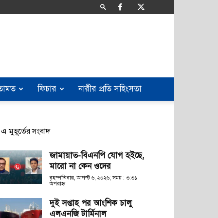
তামত
ফিচার
নারীর প্রতি সহিংসতা
এ মুহূর্তের সংবাদ
জামায়াত-বিএনপি যোগ হইছে,
মারো না কেন ওদের
বৃহস্পতিবার, আগস্ট ৬, ২০২৬; সময় : ৩:৩১
অপরাহ্ণ
দুই সপ্তাহ পর আংশিক চালু
এলএনজি টার্মিনাল