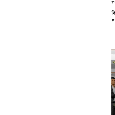
বৃ
বি
বৃ