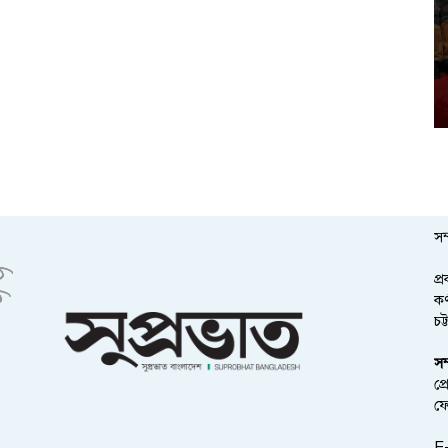
সম
প্
কর
চট
সম
প্
ফ
E-