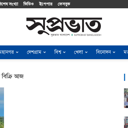
িশেষ সংখ্যা
ভিডিও
ইপেপার
ফেসবুক
মহানগর
দেশগ্রাম
বিশ্ব
খেলা
বিনোদন
ম
Suprobhat
ট বিক্রি আজ
Bangladesh