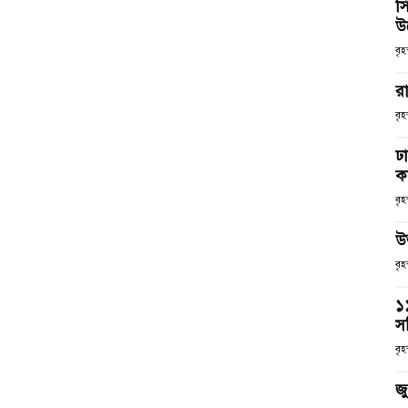
স
উ
বৃহ
রা
বৃহ
ঢ
কর
বৃহ
উ
বৃ
১
স
বৃহ
জ