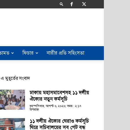
তামত
ফিচার
নারীর প্রতি সহিংসতা
এ মুহূর্তের সংবাদ
ঢাকায় মহাসমাবেশসহ ১১ দলীয়
ঐক্যের নতুন কর্মসূচি
বৃহস্পতিবার, আগস্ট ৬, ২০২৬; সময় : ২:১৭
অপরাহ্ণ
১১ দলীয় ঐক্যের ঘেরাও কর্মসূচি
ঘিরে সচিবালয়ের সব গেট বন্ধ