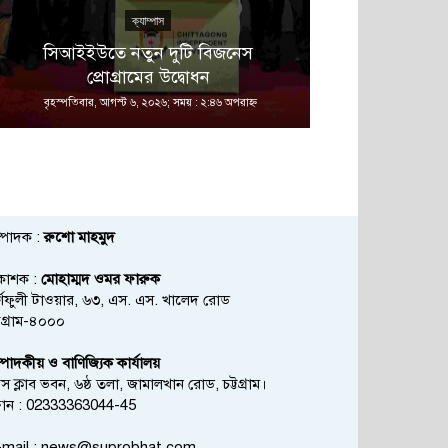
ক্যাম্পাস
সিআইইউতে নতুন দুটি বিজনেস
প্রোগ্রামের উদ্বোধন
রাষ্ট্রপতি
বৃহস্পতিবার, আগস্ট ৬, ২০২৬; সময় : ২:৪৬ অপরাহ্ণ
বৃহস্পতিবার, আগস্
্পাদক :
রুশো মাহমুদ
রকাশক :
মোহাম্মদ ওমর ফারুক
্ণফুলী টাওয়ার, ৬৩, এস. এস. খালেদ রোড
্টগ্রাম-৪০০০
্পাদকীয় ও বাণিজ্যিক কার্যালয়
রেস ক্লাব ভবন, ৬ষ্ঠ তলা, জামালখান রোড, চট্টগ্রাম।
োন : 02333363044-45
mail :
news@suprobhat.com