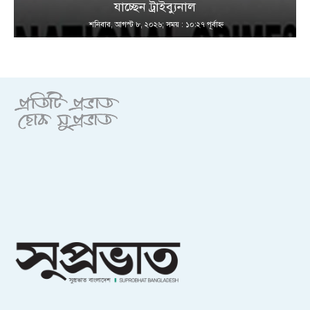
যাচ্ছেন ট্রাইব্যুনাল
শনিবার, আগস্ট ৮, ২০২৬; সময় : ১০:২৭ পূর্বাহ্ণ