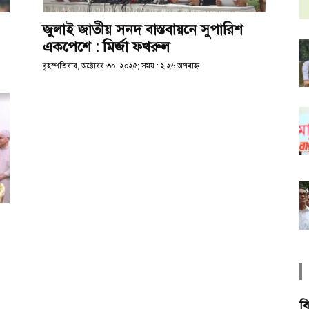
জুলাই জাতীয় সনদ বাস্তবায়নে সুপারিশ
একপেশে : মির্জা ফখরুল
বৃহস্পতিবার, অক্টোবর ৩০, ২০২৫; সময় : ২:২৬ অপরাহ্ণ
বি