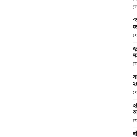
বৃ
‘
জ
বৃহ
জু
মন
বৃহ
সা
২
বৃহ
হ
অব
বৃ
ব