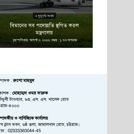
এ মুহূর্তের সংবাদ
বিমানের সব পদোন্নতি স্থগিত করল
‘আমরা কাউকে 
মন্ত্রণালয়
জনগণের দ
বৃহস্পতিবার, আগস্ট ৬, ২০২৬; সময় : ১:৩৩ অপরাহ্ণ
বৃহস্পতিবার, আগস্
্পাদক :
রুশো মাহমুদ
রকাশক :
মোহাম্মদ ওমর ফারুক
্ণফুলী টাওয়ার, ৬৩, এস. এস. খালেদ রোড
্টগ্রাম-৪০০০
্পাদকীয় ও বাণিজ্যিক কার্যালয়
রেস ক্লাব ভবন, ৬ষ্ঠ তলা, জামালখান রোড, চট্টগ্রাম।
োন : 02333363044-45