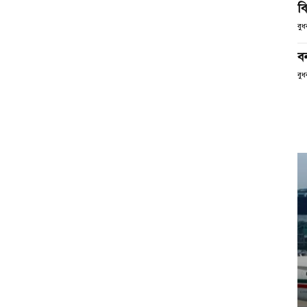
ব
বু
ব
বুধ