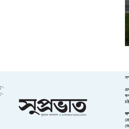
সম
প্
কর
চট
সম
প্
ফ