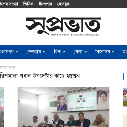
িশেষ সংখ্যা
ভিডিও
ইপেপার
ফেসবুক
মহানগর
দেশগ্রাম
বিশ্ব
খেলা
বিনোদন
ম
Suprobhat
ছে হস্তান্তর
শমালা প্রধান উপদেষ্টার কাছে হস্তান্তর
Bangladesh