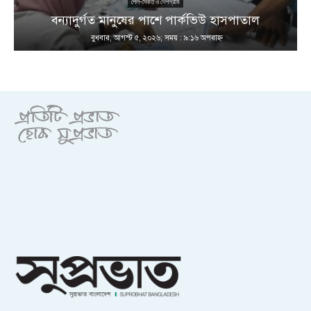
শৈল-সৈকত ও দেশগ্রাম
ণ
বন্যাদুর্গত মানুষের পাশে পার্কভিউ হাসপাতাল
বুধবার, আগস্ট ৫, ২০২৬; সময় : ৯:১৬ অপরাহ্ণ