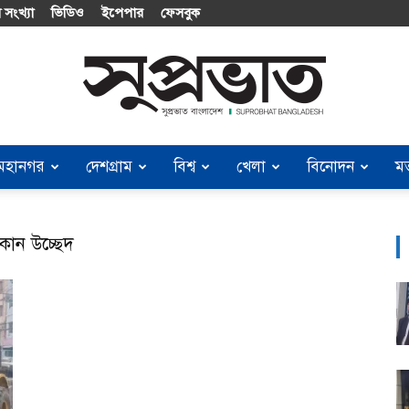
 সংখ্যা
ভিডিও
ইপেপার
ফেসবুক
মহানগর
দেশগ্রাম
বিশ্ব
খেলা
বিনোদন
ম
Suprobhat
ান উচ্ছেদ
Bangladesh