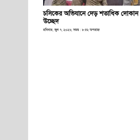
চসিকের অভিযানে দেড় শতাধিক দোকান
উচ্ছেদ
রবিবার, জুন ৭, ২০২৬; সময় : ৮:৫২ অপরাহ্ণ