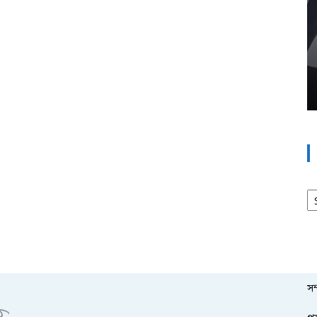
আর
সম