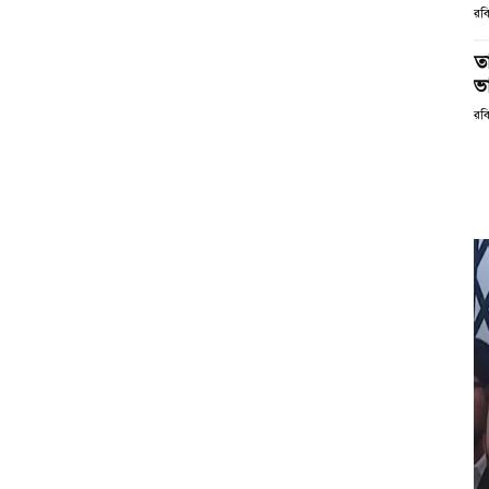
রব
ত
ভ
রব