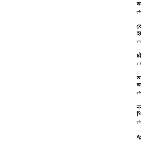
ক
রব
ক
হ
রব
চট
রব
আ
ক
রব
ন
শ
রব
জ