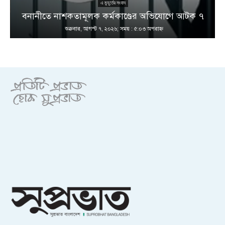
এ মুহূর্তের সংবাদ
বনানীতে নাশকতামূলক কর্মকাণ্ডের অভিযোগে আটক ৭
শুক্রবার, আগস্ট ৭, ২০২৬; সময় : ৫:০৩ অপরাহ্ণ