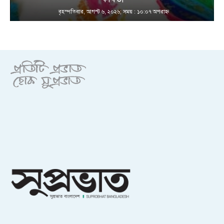
বৃহস্পতিবার, আগস্ট ৬, ২০২৬; সময় : ১০:০৭ অপরাহ্ণ