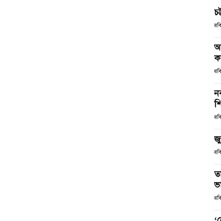
চট
রব
আ
ক
রব
ন
শ
রব
জ
রব
ত
ভ
রব
‘