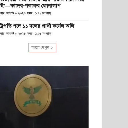
েই’—কাদের-পলকের ফোনালাপ
িবার, আগস্ট ৯, ২০২৬; সময় : ১:৪১ অপরাহ্ণ
ষ্ট্রপতি পদে ১১ দলের প্রার্থী কর্নেল অলি
িবার, আগস্ট ৯, ২০২৬; সময় : ১:২৬ অপরাহ্ণ
আরো দেখুন