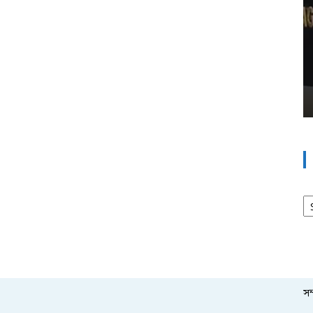
আর
সম