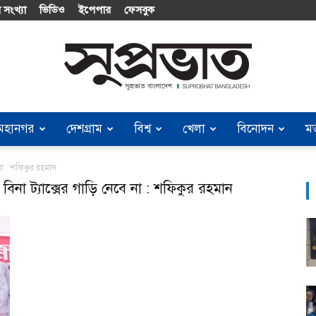
 সংখ্যা
ভিডিও
ইপেপার
ফেসবুক
মহানগর
দেশগ্রাম
বিশ্ব
খেলা
বিনোদন
ম
Suprobhat
না : শফিকুর রহমান
িনা ট্যাক্সের গাড়ি নেবে না : শফিকুর রহমান
Bangladesh