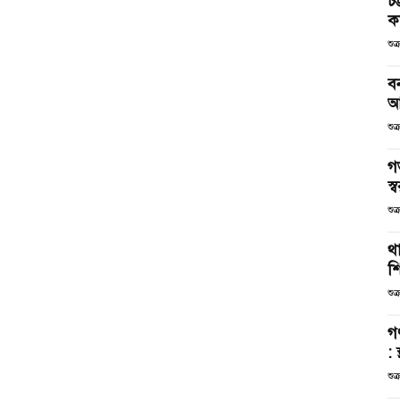
চট
কর
শুক
ব
আ
শুক
গ
স্ব
শুক
থা
শ
শুক
গ
: 
শুক