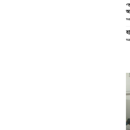
‘
আ
শুক
হা
শুক