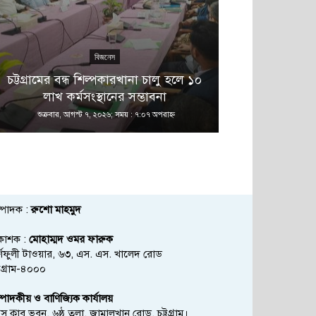
বিজনেস
এ 
চট্টগ্রামের বন্ধ শিল্পকারখানা চালু হলে ১০
বনানীতে নাশ
লাখ কর্মসংস্থানের সম্ভাবনা
অভিয
শুক্রবার, আগস্ট ৭, ২০২৬; সময় : ৭:০৭ অপরাহ্ণ
শুক্রবার, আগস্ট
্পাদক :
রুশো মাহমুদ
রকাশক :
মোহাম্মদ ওমর ফারুক
্ণফুলী টাওয়ার, ৬৩, এস. এস. খালেদ রোড
্টগ্রাম-৪০০০
্পাদকীয় ও বাণিজ্যিক কার্যালয়
রেস ক্লাব ভবন, ৬ষ্ঠ তলা, জামালখান রোড, চট্টগ্রাম।