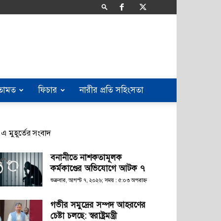
তামত
ফিচার
নারীর প্রতি সহিংসতা
এ মুহূর্তের সংবাদ
বনানীতে নাশকতামূলক
কর্মকাণ্ডের অভিযোগে আটক ৭
শুক্রবার, আগস্ট ৭, ২০২৬; সময় : ৫:০৩ অপরাহ্ণ
গভীর সমুদ্রের সম্পদ আহরণের
চেষ্টা চলছে: স্বরাষ্ট্রমন্ত্রী