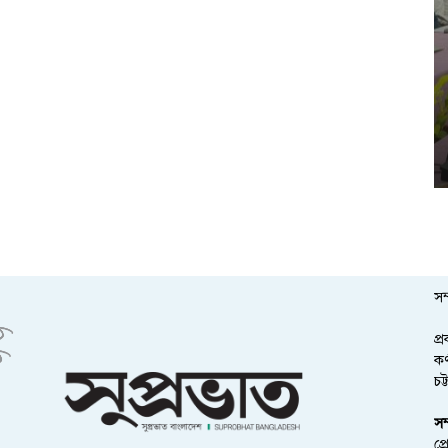
সম
প্
কর
চট
সম
প্