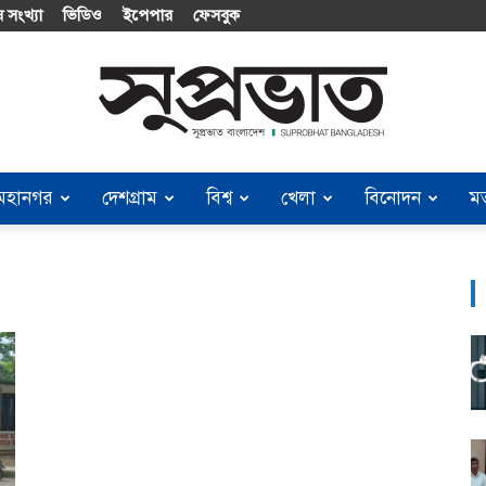
 সংখ্যা
ভিডিও
ইপেপার
ফেসবুক
মহানগর
দেশগ্রাম
বিশ্ব
খেলা
বিনোদন
ম
Suprobhat
Bangladesh