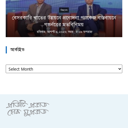
বিজনেস
বেসরকারি খাতের উন্নয়নে প্রণোদনা প্যাকেজ বাস্তবায়নে
া
গভর্নরের মতবিনিময়
রবিবার, আগস্ট ৯, ২০২৬; সময় : ৫:০৯ অপরাহ্ণ
আর্কাইভ
আর্কাইভ