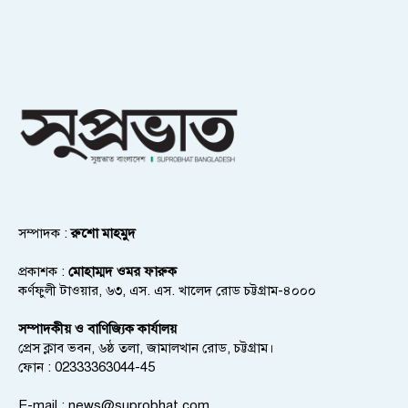
সম্পাদক :
রুশো মাহমুদ
প্রকাশক :
মোহাম্মদ ওমর ফারুক
কর্ণফুলী টাওয়ার, ৬৩, এস. এস. খালেদ রোড চট্টগ্রাম-৪০০০
সম্পাদকীয় ও বাণিজ্যিক কার্যালয়
প্রেস ক্লাব ভবন, ৬ষ্ঠ তলা, জামালখান রোড, চট্টগ্রাম।
ফোন : 02333363044-45
E-mail :
news@suprobhat.com