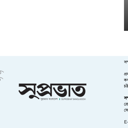
সম
প্
কর
চট
সম
প্
ফ
E-