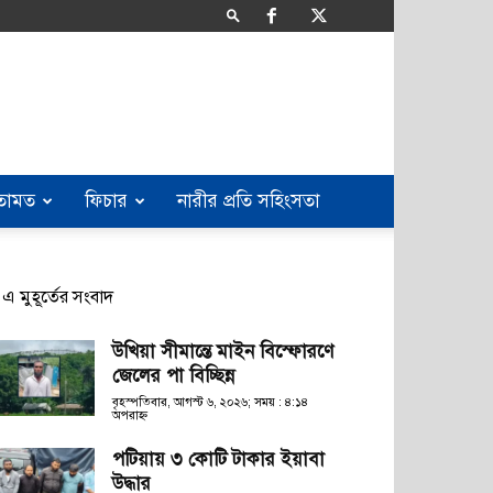
তামত
ফিচার
নারীর প্রতি সহিংসতা
এ মুহূর্তের সংবাদ
উখিয়া সীমান্তে মাইন বিস্ফোরণে
জেলের পা বিচ্ছিন্ন
বৃহস্পতিবার, আগস্ট ৬, ২০২৬; সময় : ৪:১৪
অপরাহ্ণ
পটিয়ায় ৩ কোটি টাকার ইয়াবা
উদ্ধার