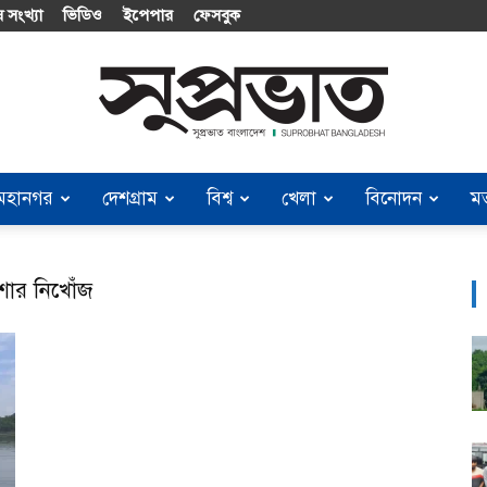
 সংখ্যা
ভিডিও
ইপেপার
ফেসবুক
মহানগর
দেশগ্রাম
বিশ্ব
খেলা
বিনোদন
ম
Suprobhat
িশোর নিখোঁজ
Bangladesh