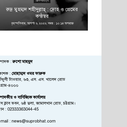
শিল্প-সাহিত্য
রুদ্র মুহম্মদ শহীদুল্লাহ্ : দ্রোহ ও প্রেমের
কন্ঠস্বর
বৃহস্পতিবার, আগস্ট ৬, ২০২৬; সময় : ১০:১৪ অপরাহ্ণ
বৃহস্পতিবার, আগস্
্পাদক :
রুশো মাহমুদ
রকাশক :
মোহাম্মদ ওমর ফারুক
্ণফুলী টাওয়ার, ৬৩, এস. এস. খালেদ রোড
্টগ্রাম-৪০০০
্পাদকীয় ও বাণিজ্যিক কার্যালয়
রেস ক্লাব ভবন, ৬ষ্ঠ তলা, জামালখান রোড, চট্টগ্রাম।
োন : 02333363044-45
mail :
news@suprobhat.com