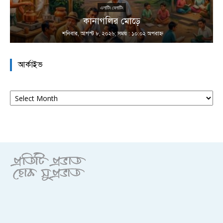
এলাটিং বেলাটিং
কানাগলির মোড়ে
শনিবার, আগস্ট ৮, ২০২৬; সময় : ১০:০২ অপরাহ্ণ
আর্কাইভ
আর্কাইভ