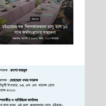
বিজনেস
এ 
চট্টগ্রামের বন্ধ শিল্পকারখানা চালু হলে ১০
বনানীতে নাশ
লাখ কর্মসংস্থানের সম্ভাবনা
অভিয
শুক্রবার, আগস্ট ৭, ২০২৬; সময় : ৭:০৭ অপরাহ্ণ
শুক্রবার, আগস্ট
্পাদক :
রুশো মাহমুদ
রকাশক :
মোহাম্মদ ওমর ফারুক
্ণফুলী টাওয়ার, ৬৩, এস. এস. খালেদ রোড
্টগ্রাম-৪০০০
্পাদকীয় ও বাণিজ্যিক কার্যালয়
রেস ক্লাব ভবন, ৬ষ্ঠ তলা, জামালখান রোড, চট্টগ্রাম।