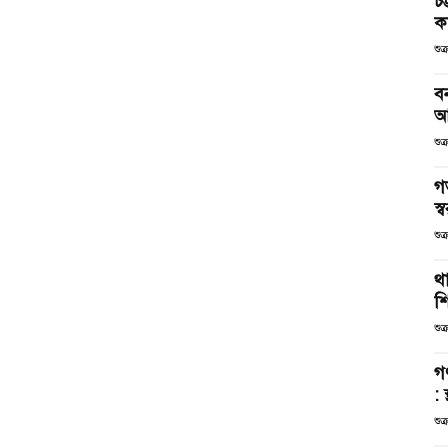
চট
কর
শুক
ব
আ
শুক
গ
স্ব
শুক
থা
শ
শুক
গ
: 
শুক