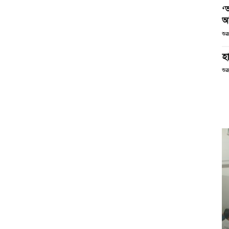
‘
আ
শুক
হা
শুক