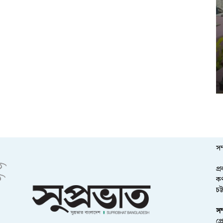
সম
প্
কর
চট
সম
প্