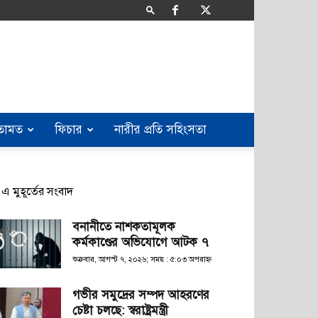
তামত
ফিচার
নারীর প্রতি সহিংসতা
এ মুহূর্তের সংবাদ
বনানীতে নাশকতামূলক
কর্মকাণ্ডের অভিযোগে আটক ৭
শুক্রবার, আগস্ট ৭, ২০২৬; সময় : ৫:০৩ অপরাহ্ণ
গভীর সমুদ্রের সম্পদ আহরণের
চেষ্টা চলছে: স্বরাষ্ট্রমন্ত্রী