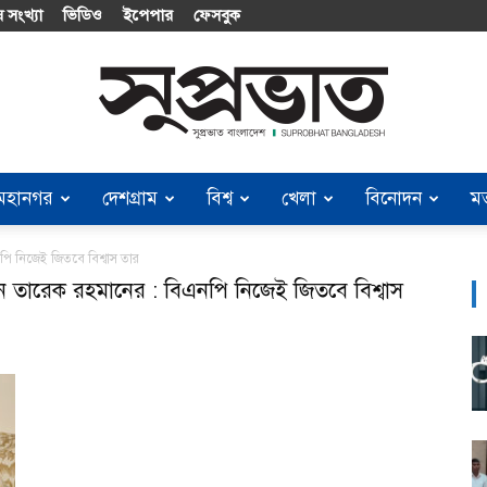
 সংখ্যা
ভিডিও
ইপেপার
ফেসবুক
মহানগর
দেশগ্রাম
বিশ্ব
খেলা
বিনোদন
ম
Suprobhat
এনপি নিজেই জিতবে বিশ্বাস তার
্যান তারেক রহমানের : বিএনপি নিজেই জিতবে বিশ্বাস
Bangladesh