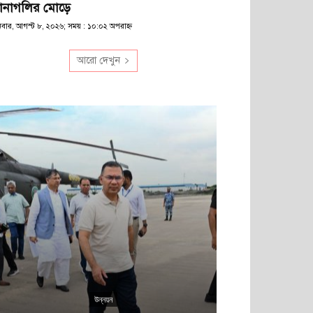
ানাগলির মোড়ে
িবার, আগস্ট ৮, ২০২৬; সময় : ১০:০২ অপরাহ্ণ
আরো দেখুন
উন্নয়ন