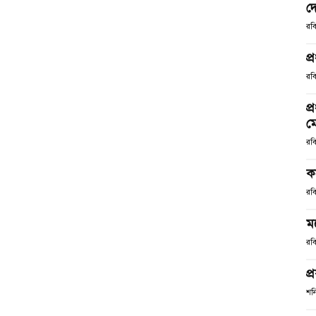
দে
রব
প্
রবি
প
ম
রবি
ক
রবি
ম
রবি
প্
শন