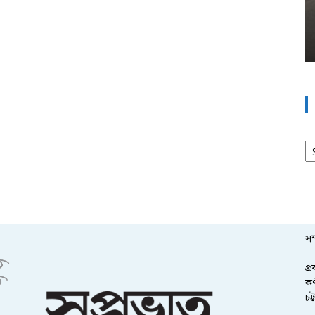
আর
সম
প্
কর
চট