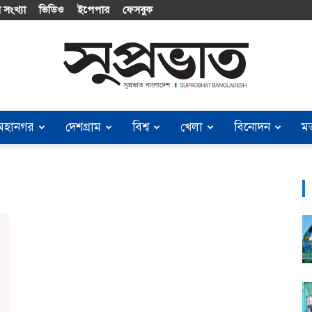
 সংখ্যা
ভিডিও
ইপেপার
ফেসবুক
মহানগর
দেশগ্রাম
বিশ্ব
খেলা
বিনোদন
ম
Suprobhat
Bangladesh