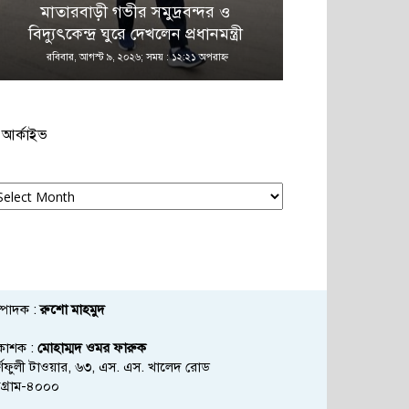
মাতারবাড়ী গভীর সমুদ্রবন্দর ও
বিদ্যুৎকেন্দ্র ঘুরে দেখলেন প্রধানমন্ত্রী
প্রধানমন্ত্রীর
রবিবার, আগস্ট ৯, ২০২৬; সময় : ১২:২১ অপরাহ্ণ
রবিবার, আগস্ট ৯,
আর্কাইভ
্কাইভ
্পাদক :
রুশো মাহমুদ
রকাশক :
মোহাম্মদ ওমর ফারুক
্ণফুলী টাওয়ার, ৬৩, এস. এস. খালেদ রোড
্টগ্রাম-৪০০০