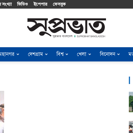
 সংখ্যা
ভিডিও
ইপেপার
ফেসবুক
মহানগর
দেশগ্রাম
বিশ্ব
খেলা
বিনোদন
ম
Suprobhat
Bangladesh