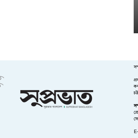
সম
প্
কর
চট
সম
প্
ফ
E-