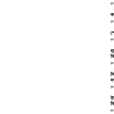
বৃ
ক
বৃ
প
বৃ
হ
ব
বৃহ
স
ব
বৃহ
উ
বি
বৃহ