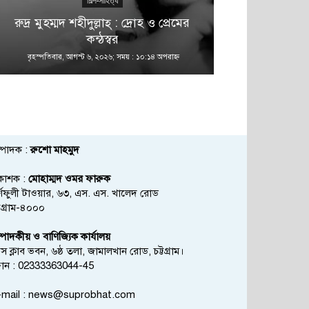
শিল্প-সাহিত্য
রুদ্র মুহম্মদ শহীদুল্লাহ্ : দ্রোহ ও প্রেমের
কন্ঠস্বর
বৃহস্পতিবার, আগস্ট ৬, ২০২৬; সময় : ১০:১৪ অপরাহ্ণ
বৃহস্পতিবার, আগস্
্পাদক :
রুশো মাহমুদ
রকাশক :
মোহাম্মদ ওমর ফারুক
্ণফুলী টাওয়ার, ৬৩, এস. এস. খালেদ রোড
্টগ্রাম-৪০০০
্পাদকীয় ও বাণিজ্যিক কার্যালয়
রেস ক্লাব ভবন, ৬ষ্ঠ তলা, জামালখান রোড, চট্টগ্রাম।
োন : 02333363044-45
mail :
news@suprobhat.com