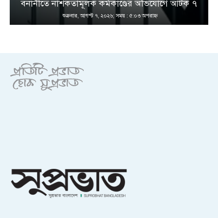
বনানীতে নাশকতামূলক কর্মকাণ্ডের অভিযোগে আটক ৭
শুক্রবার, আগস্ট ৭, ২০২৬; সময় : ৫:০৩ অপরাহ্ণ