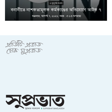
এ মুহূর্তের সংবাদ
বনানীতে নাশকতামূলক কর্মকাণ্ডের অভিযোগে আটক ৭
শুক্রবার, আগস্ট ৭, ২০২৬; সময় : ৫:০৩ অপরাহ্ণ