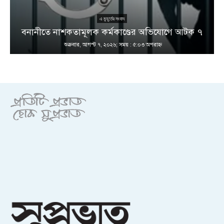
এ মুহূর্তের সংবাদ
বনানীতে নাশকতামূলক কর্মকাণ্ডের অভিযোগে আটক ৭
শুক্রবার, আগস্ট ৭, ২০২৬; সময় : ৫:০৩ অপরাহ্ণ