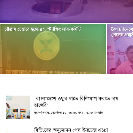
চট্টগ্রাম চেম্বারে হচ্ছে ৫৭ স্ট্যান্ডিং সাব-কমিটি
বৈধ চ্যানেলে
পেলেন প্রব
‘বাংলাদেশে ওষুধ খাতে বিনিয়োগ করতে চায়
হাঙ্গেরি’
বৃহস্পতিবার, সেপ্টেম্বর ১০, ২০২০; সময় : ৩:২০ অপরাহ্ণ
বিডিংয়ের অনুমোদন পেল ইনডেক্স এগ্রো