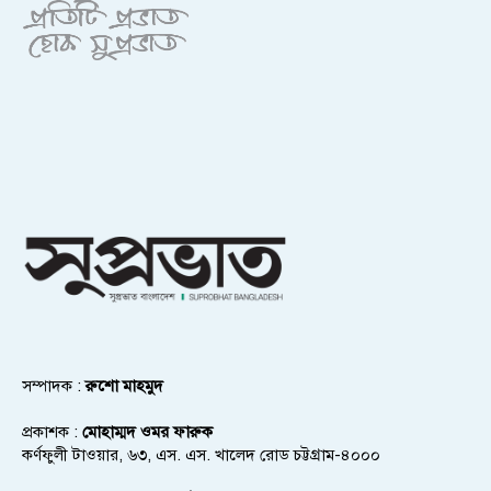
সম্পাদক :
রুশো মাহমুদ
প্রকাশক :
মোহাম্মদ ওমর ফারুক
কর্ণফুলী টাওয়ার, ৬৩, এস. এস. খালেদ রোড চট্টগ্রাম-৪০০০