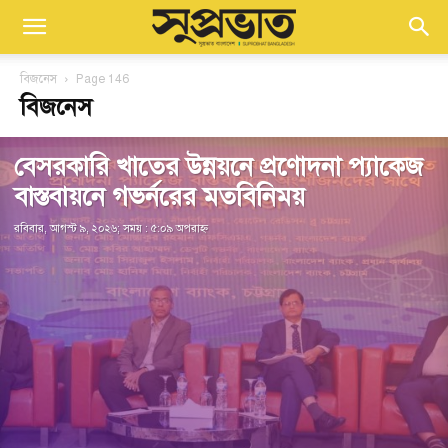
বিজনেস
Page 146
বিজনেস
বেসরকারি খাতের উন্নয়নে প্রণোদনা প্যাকেজ
বাস্তবায়নে গভর্নরের মতবিনিময়
রবিবার, আগস্ট ৯, ২০২৬; সময় : ৫:০৯ অপরাহ্ণ