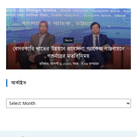
বিজনেস
বেসরকারি খাতের উন্নয়নে প্রণোদনা প্যাকেজ বাস্তবায়নে
া
গভর্নরের মতবিনিময়
রবিবার, আগস্ট ৯, ২০২৬; সময় : ৫:০৯ অপরাহ্ণ
আর্কাইভ
আর্কাইভ