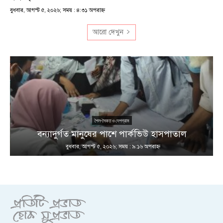
বুধবার, আগস্ট ৫, ২০২৬; সময় : ৪:৩১ অপরাহ্ণ
আরো দেখুন
শৈল-সৈকত ও দেশগ্রাম
ণ
বন্যাদুর্গত মানুষের পাশে পার্কভিউ হাসপাতাল
বুধবার, আগস্ট ৫, ২০২৬; সময় : ৯:১৬ অপরাহ্ণ