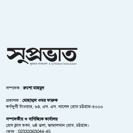
সম্পাদক :
রুশো মাহমুদ
প্রকাশক :
মোহাম্মদ ওমর ফারুক
কর্ণফুলী টাওয়ার, ৬৩, এস. এস. খালেদ রোড চট্টগ্রাম-৪০০০
সম্পাদকীয় ও বাণিজ্যিক কার্যালয়
প্রেস ক্লাব ভবন, ৬ষ্ঠ তলা, জামালখান রোড, চট্টগ্রাম।
ফোন : 02333363044-45