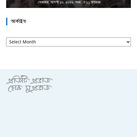
সোমবার, আগস্ট ১০, ২০২৬; সময় : ৫:১১ অপরাহ্ণ
আর্কাইভ
আর্কাইভ