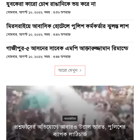
যুবকেরা কারো চোখ রাঙানিকে ভয় করে না
সোমবার, আগস্ট ১০, ২০২৬; সময় : ৩:৫৬ অপরাহ্ণ
মিরসরাইয়ে আবাসিক হোটেলে পুলিশ কর্মকর্তার ঝুলন্ত লাশ
সোমবার, আগস্ট ১০, ২০২৬; সময় : ৩:৪৬ অপরাহ্ণ
গাজীপুর-৫ আসনের সাবেক এমপি আক্তারুজ্জামান রিমান্ডে
সোমবার, আগস্ট ১০, ২০২৬; সময় : ৩:৪৪ অপরাহ্ণ
আরো দেখুন
আন্তর্জাতিক
প্রশ্নফাঁসের অভিযোগে আবারও উত্তাল ভারত, পুলিশের
া
ব্যাপক লাঠিচার্জ