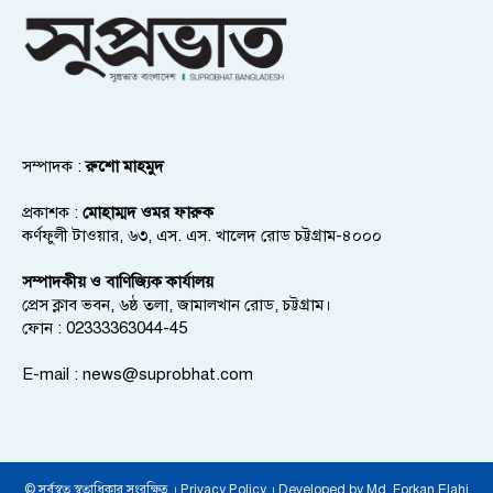
সম্পাদক :
রুশো মাহমুদ
প্রকাশক :
মোহাম্মদ ওমর ফারুক
কর্ণফুলী টাওয়ার, ৬৩, এস. এস. খালেদ রোড চট্টগ্রাম-৪০০০
সম্পাদকীয় ও বাণিজ্যিক কার্যালয়
প্রেস ক্লাব ভবন, ৬ষ্ঠ তলা, জামালখান রোড, চট্টগ্রাম।
ফোন : 02333363044-45
E-mail :
news@suprobhat.com
© সর্বস্বত্ব স্বত্বাধিকার সংরক্ষিত । Privacy Policy । Developed by Md. Forkan Elahi