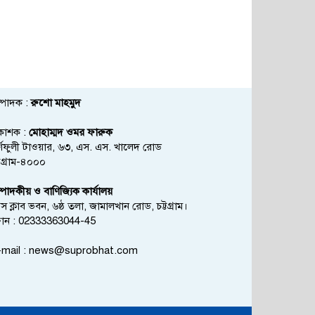
্পাদক :
রুশো মাহমুদ
রকাশক :
মোহাম্মদ ওমর ফারুক
্ণফুলী টাওয়ার, ৬৩, এস. এস. খালেদ রোড
্টগ্রাম-৪০০০
্পাদকীয় ও বাণিজ্যিক কার্যালয়
রেস ক্লাব ভবন, ৬ষ্ঠ তলা, জামালখান রোড, চট্টগ্রাম।
োন : 02333363044-45
mail :
news@suprobhat.com