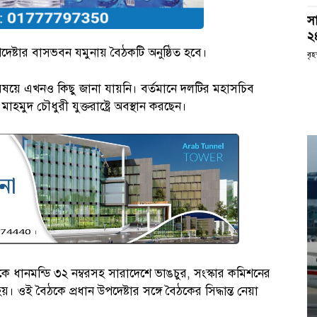
সা
২
পদেষ্টার বাসভবন যমুনায় বৈঠকটি অনুষ্ঠিত হবে।
বৃহ
িষয়ে এখনও কিছু জানা যায়নি। বর্তমানে দলটির মহাসচিব
াহমুদ চৌধুরী যুক্তরাষ্ট্রে অবস্থান করছেন।
কে ধানমন্ডি ৩২ নম্বরসহ সারাদেশে ভাঙচুর, সংস্কার কমিশনের
 ওই বৈঠকে প্রধান উপদেষ্টার সঙ্গে বৈঠকের সিদ্ধান্ত নেয়া