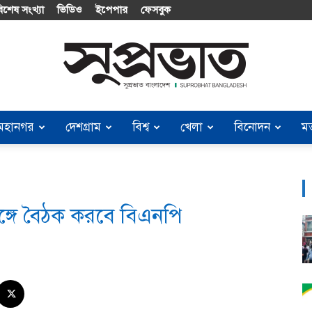
িশেষ সংখ্যা
ভিডিও
ইপেপার
ফেসবুক
মহানগর
দেশগ্রাম
বিশ্ব
খেলা
বিনোদন
ম
Suprobhat
সঙ্গে বৈঠক করবে বিএনপি
Bangladesh