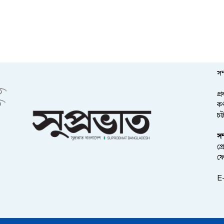
সম
প্
কর
চট
সম
প্
ফ
E-