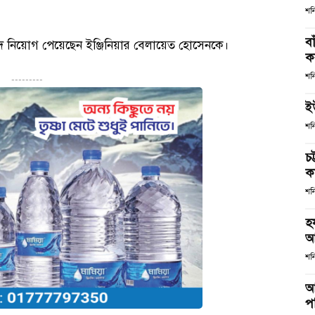
শন
ব
ান পদে নিয়োগ পেয়েছেন ইঞ্জিনিয়ার বেলায়েত হোসেনকে।
কর
শন
---------
ই
শন
চ
কর
শন
হ
আ
শনি
আ
পর