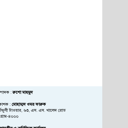
্পাদক :
রুশো মাহমুদ
রকাশক :
মোহাম্মদ ওমর ফারুক
্ণফুলী টাওয়ার, ৬৩, এস. এস. খালেদ রোড
্টগ্রাম-৪০০০