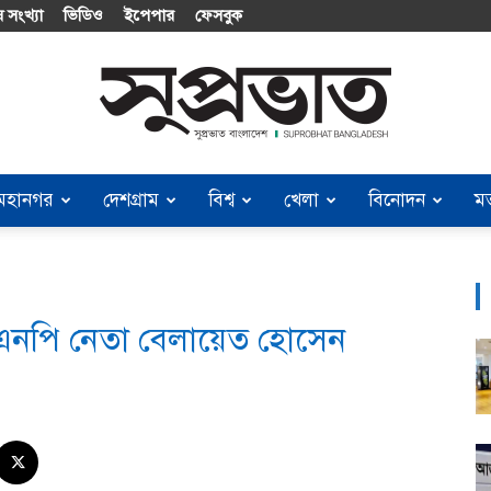
 সংখ্যা
ভিডিও
ইপেপার
ফেসবুক
মহানগর
দেশগ্রাম
বিশ্ব
খেলা
বিনোদন
ম
Suprobhat
িএনপি নেতা বেলায়েত হোসেন
Bangladesh