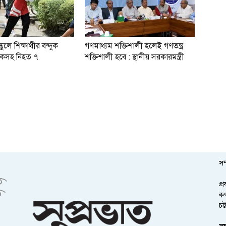
কুলে শিক্ষার্থীর বন্দুক
গণমাধ্যম শক্তিশালী হলেই গণতন্ত্র
্ষকসহ নিহত ৭
শক্তিশালী হবে : স্থানীয় সরকারমন্ত্রী
সম
প্
কর
চট