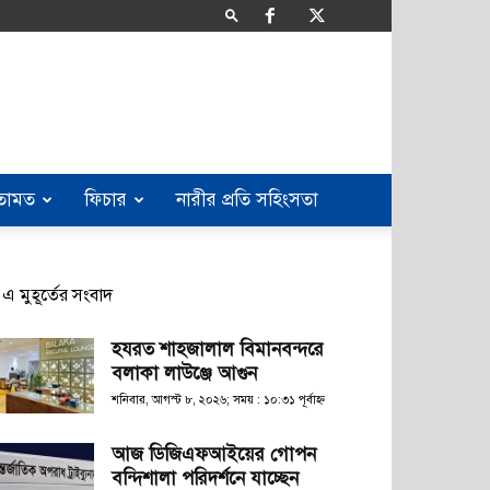
তামত
ফিচার
নারীর প্রতি সহিংসতা
এ মুহূর্তের সংবাদ
হযরত শাহজালাল বিমানবন্দরে
বলাকা লাউঞ্জে আগুন
শনিবার, আগস্ট ৮, ২০২৬; সময় : ১০:৩১ পূর্বাহ্ণ
আজ ডিজিএফআইয়ের গোপন
বন্দিশালা পরিদর্শনে যাচ্ছেন