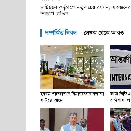
৮ উন্নয়ন কর্তৃপক্ষে নতুন চেয়ারম্যান, একজনের
নিয়োগ বাতিল
সম্পর্কিত নিবন্ধ
লেখক থেকে আরও
হযরত শাহজালাল বিমানবন্দরে বলাকা
আজ ডিজিএ
লাউঞ্জে আগুন
বন্দিশালা পরি