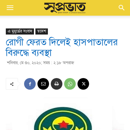
এ মুহূর্তের সংবাদ
স্বদেশ
রোগী ফেরত দিলেই হাসপাতালের
বিরুদ্ধে ব্যবস্থা
শনিবার, মে ৩০, ২০২০; সময় : ২:১৮ অপরাহ্ণ