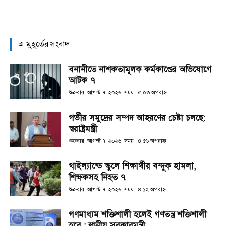
এ মুহূর্তের সংবাদ
বনানীতে নাশকতামূলক কর্মকাণ্ডের অভিযোগে
আটক ৭
শুক্রবার, আগস্ট ৭, ২০২৬; সময় : ৫:০৩ অপরাহ্ণ
গভীর সমুদ্রের সম্পদ আহরণের চেষ্টা চলছে:
স্বরাষ্ট্রমন্ত্রী
শুক্রবার, আগস্ট ৭, ২০২৬; সময় : ৪:৫৬ অপরাহ্ণ
থাইল্যান্ডে স্কুলে শিক্ষার্থীর বন্দুক হামলা,
শিক্ষকসহ নিহত ৭
শুক্রবার, আগস্ট ৭, ২০২৬; সময় : ৪:১২ অপরাহ্ণ
গণমাধ্যম শক্তিশালী হলেই গণতন্ত্র শক্তিশালী
হবে : স্থানীয় সরকারমন্ত্রী