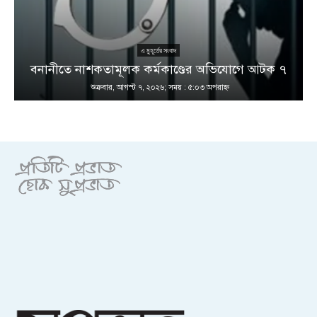
এ মুহূর্তের সংবাদ
বনানীতে নাশকতামূলক কর্মকাণ্ডের অভিযোগে আটক ৭
শুক্রবার, আগস্ট ৭, ২০২৬; সময় : ৫:০৩ অপরাহ্ণ