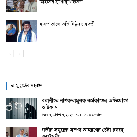
আইনের মুখোমুখি হবেন’
হাসপাতালে ভর্তি মিঠুন চক্রবর্তী
এ মুহূর্তের সংবাদ
বনানীতে নাশকতামূলক কর্মকাণ্ডের অভিযোগে
আটক ৭
শুক্রবার, আগস্ট ৭, ২০২৬; সময় : ৫:০৩ অপরাহ্ণ
গভীর সমুদ্রের সম্পদ আহরণের চেষ্টা চলছে:
স্বরাষ্ট্রমন্ত্রী