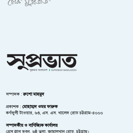
সম্পাদক :
রুশো মাহমুদ
প্রকাশক :
মোহাম্মদ ওমর ফারুক
কর্ণফুলী টাওয়ার, ৬৩, এস. এস. খালেদ রোড চট্টগ্রাম-৪০০০
সম্পাদকীয় ও বাণিজ্যিক কার্যালয়
প্রেস ক্লাব ভবন, ৬ষ্ঠ তলা, জামালখান রোড, চট্টগ্রাম।