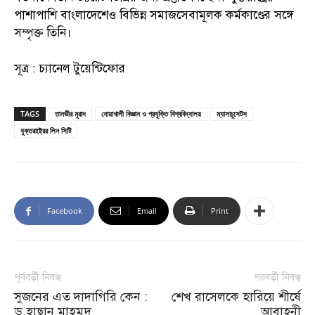
পাশাপাশি বাংলাদেশেও বিভিন্ন সমাজসেবামূলক কর্মকাণ্ডের সঙ্গে
সম্পৃক্ত তিনি।
সূত্র : চ্যানেল টুয়েন্টিফোর
TAGS
তানভীর মুরাদ
নোয়াখালী বিজ্ঞান ও প্রযুক্তি বিশ্ববিদ্যালয়
ম্যাসাচুসেটস
যুক্তরাষ্ট্রের লিন সিটি
Facebook
Email
Print
পূর্ববর্তী নিবন্ধ
পরবর্তী নিবন্ধ
সুজনের এত দাদাগিরি কেন :
শেখ রাসেলকে হারিয়ে শীর্ষে
ড.হাছান মাহমুদ
আবাহনী