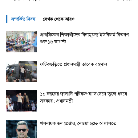
সম্পর্কিত নিবন্ধ
লেখক থেকে আরও
প্রাথমিকের শিক্ষার্থীদের বিনামূল্যে ইউনিফর্ম বিতরণ
শুরু ১৬ আগস্ট
ফটিকছড়িতে প্রধানমন্ত্রী তারেক রহমান
১০ বছরের জ্বালানি পরিকল্পনা সংসদে তুলে ধরবে
সরকার : প্রধানমন্ত্রী
খলনায়ক ডন গ্রেপ্তার, নেওয়া হচ্ছে আদালতে