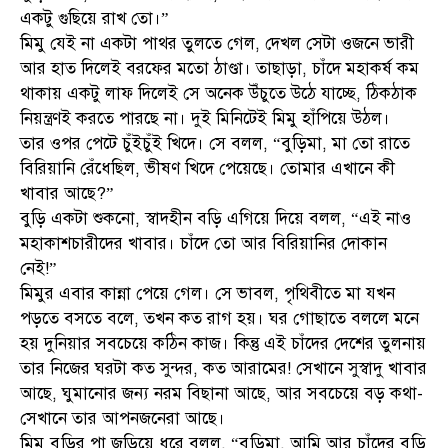
একটু গুছিয়ে রাখ তো।”
মিমু যেই না একটা পাথর তুলতে গেল, দেখল সেটা ওজনে ভারী
আর হাত দিলেই বরফের মতো ঠাণ্ডা। তাছাড়া, চাঁদে মহাকর্ষ কম
থাকায় একটু লাফ দিলেই সে অনেক উঁচুতে উঠে যাচ্ছে, ঠিকঠাক
নিয়ন্ত্রণই করতে পারছে না। দুই মিনিটেই মিমু হাঁপিয়ে উঠল।
তার ওপর পেটে চুঁইচুঁই খিদে। সে বলল, “বুড়িমা, মা তো রাতে
বিরিয়ানি রেঁধেছিল, ভীষণ খিদে পেয়েছে। তোমার এখানে কী
খাবার আছে?”
বুড়ি একটা শুকনো, স্বাদহীন বড়ি এগিয়ে দিয়ে বলল, “এই নাও
মহাকাশচারীদের খাবার। চাঁদে তো আর বিরিয়ানির দোকান
নেই!”
মিমুর এবার কান্না পেয়ে গেল। সে ভাবল, পৃথিবীতে মা যখন
পড়তে বসতে বলে, তখন কত রাগ হয়। ঘর গোছাতে বললে মনে
হয় দুনিয়ার সবচেয়ে কঠিন কাজ। কিন্তু এই চাঁদের দেশের তুলনায়
তার নিজের ঘরটা কত সুন্দর, কত আরামের! সেখানে সুস্বাদু খাবার
আছে, ঘুমানোর জন্য নরম বিছানা আছে, আর সবচেয়ে বড় কথা-
সেখানে তার আপনজনেরা আছে।
মিমু বুড়ির পা জড়িয়ে ধরে বলল, “বুড়িমা, আমি আর চাঁদের বুড়ি