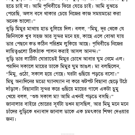
হতে চাই না। আমি পৃথিবীতে ফিরে যেতে চাই। আমি বুঝতে
পেরেছি, অলস বসে থাকার চেয়ে নিজের কাজ সময়মতো করা
অনেক ভালো।”
বুড়ি মিমুর মাথায় হাত বুলিয়ে দিল। বলল, “মিমু, দূর থেকে যে
জিনিসকে খুব সহজ আর সুন্দর মনে হয়, কাছে এলে বোঝা যায়
তার পেছনে কত কঠিন পরিশ্রম লুকিয়ে আছে। পৃথিবীতে নিজের
দায়িত্বগুলো ঠিকঠাক পালন করাই আসল আনন্দ।”
বুড়ি তার লাঠিটা ঘোরাতেই মিমুর চোখে আবার ঘুম নেমে এল।
পরদিন সকালে মায়ের ডাকে মিমুর ঘুম ভাঙল। মা বলছিলেন,
“মিমু, ওঠো, সকাল হয়ে গেছে। ঘরটা গুছিয়ে পড়তে বসো।”
মিমু অন্যদিনের মতো ঘ্যানঘ্যান না করে ঝটপট বিছানা ছেড়ে উঠে
দাঁড়াল। বিছানাটা সুন্দর করে গুছিয়ে মায়ের গালে একটা চুমু
খেয়ে বলল, “শুভ সকাল মা! আমি এখনই পড়তে বসছি।”
জানালার বাইরে ভোরের সূর্যটা তখন হাসছিল, আর মিমু মনে মনে
চাঁদের বুড়িকে ধন্যবাদ জানাল তাকে এক চমৎকার শিক্ষা দেওয়ার
জন্য।
---------