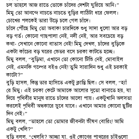
চল তাহলে আজ রাতে তোকে চাঁদের দেশটা ঘুরিয়ে আনি।”
মিমু তো আনন্দে নাচতে নাচতে বুড়ির লাঠিটা ধরে ফেলল।
চোখের পলকেই তারা উড়ে চলে গেল চাঁদে।
চাঁদে পৌঁছে মিমু তো অবাক! চারদিকে শুধু সাদা ধুলো আর বড়
বড় গর্ত। কোনো গাছপালা নেই, নদী নেই, আর সবচেয়ে বড়
কথা- সেখানে কোনো বাতাস নেই! মিমু দেখল, চাঁদের বুড়িকে
একটা কাঁচের বড় ঘরের ভেতর বসে চরকা কাটতে হচ্ছে।
মিমু বলল, “বুড়িমা, এখানে তো কোনো টিভি নেই, মোবাইল
নেই, এমনকি গল্পের বইও নেই! তুমি সারাদিন শুধু এই চরকাই
কাটো?”
বুড়ি হাসল, কিন্তু তার হাসিতে একটু ক্লান্তি ছিল। সে বলল, “হ্যাঁ
রে মিমু। এই চরকা কেটে আমাকে আলোর সুতো বানাতে হয়, যা
দিয়ে পৃথিবীর মানুষ রাতে চাঁদের আলো পায়। একটুখানি অলসতা
করলেই পৃথিবী অন্ধকারে ডুবে যাবে। এখানে আমার কোনো ছুটির
দিন নেই।”
মিমু বলল, “তাহলে তো তোমার জীবনটা ভীষণ বোরিং! আমি
একটু খেলি?”
বুড়ি বলল, “খেলবি? আচ্ছা যা, ওই কোণের পাথরের চাঁইগুলো