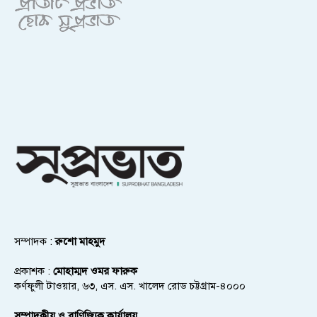
সম্পাদক :
রুশো মাহমুদ
প্রকাশক :
মোহাম্মদ ওমর ফারুক
কর্ণফুলী টাওয়ার, ৬৩, এস. এস. খালেদ রোড চট্টগ্রাম-৪০০০
সম্পাদকীয় ও বাণিজ্যিক কার্যালয়