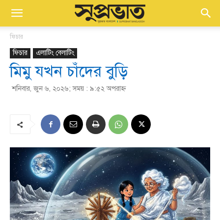
ফিচার
ফিচার
এলাটিং বেলাটিং
মিমু যখন চাঁদের বুড়ি
শনিবার, জুন ৬, ২০২৬; সময় : ৯:৫২ অপরাহ্ণ