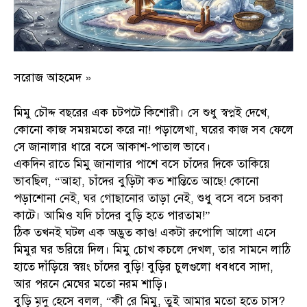
সরোজ আহমেদ »
মিমু চৌদ্দ বছরের এক চটপটে কিশোরী। সে শুধু স্বপ্নই দেখে,
কোনো কাজ সময়মতো করে না! পড়ালেখা, ঘরের কাজ সব ফেলে
সে জানালার ধারে বসে আকাশ-পাতাল ভাবে।
একদিন রাতে মিমু জানালার পাশে বসে চাঁদের দিকে তাকিয়ে
ভাবছিল, “আহা, চাঁদের বুড়িটা কত শান্তিতে আছে! কোনো
পড়াশোনা নেই, ঘর গোছানোর তাড়া নেই, শুধু বসে বসে চরকা
কাটে। আমিও যদি চাঁদের বুড়ি হতে পারতাম!”
ঠিক তখনই ঘটল এক অদ্ভুত কাণ্ড! একটা রুপোলি আলো এসে
মিমুর ঘর ভরিয়ে দিল। মিমু চোখ কচলে দেখল, তার সামনে লাঠি
হাতে দাঁড়িয়ে স্বয়ং চাঁদের বুড়ি! বুড়ির চুলগুলো ধবধবে সাদা,
আর পরনে মেঘের মতো নরম শাড়ি।
বুড়ি মৃদু হেসে বলল, “কী রে মিমু, তুই আমার মতো হতে চাস?