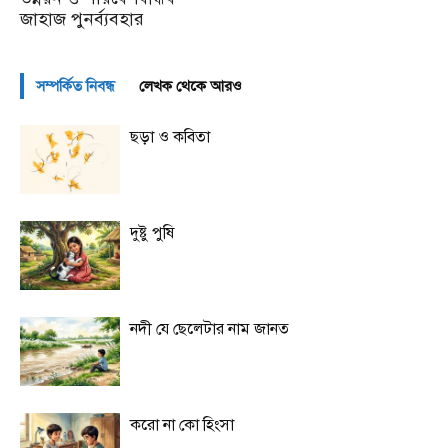
জাহাজ পুনর্ব্যবহার
সম্পর্কিত নিবন্ধ
লেখক থেকে আরও
ছড়া ও কবিতা
দুষ্টু পুষি
নদী যে ছেলেটার নাম জানত
করো না কো হিংসা