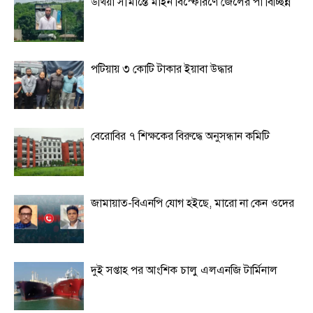
উখিয়া সীমান্তে মাইন বিস্ফোরণে জেলের পা বিচ্ছিন্ন
পটিয়ায় ৩ কোটি টাকার ইয়াবা উদ্ধার
বেরোবির ৭ শিক্ষকের বিরুদ্ধে অনুসন্ধান কমিটি
জামায়াত-বিএনপি যোগ হইছে, মারো না কেন ওদের
দুই সপ্তাহ পর আংশিক চালু এলএনজি টার্মিনাল