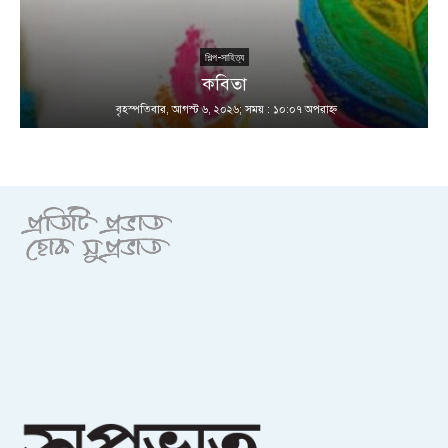
শিল্প-সাহিত্য
কবিতা
বৃহস্পতিবার, আগস্ট ৬, ২০২৬; সময় : ১০:০৭ অপরাহ্ণ