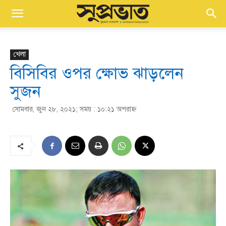
খেলা
বিসিবির ওপর ক্ষোভ ঝাড়লেন
সুজন
সোমবার, জুন ২৮, ২০২১; সময় : ১০:২১ অপরাহ্ণ