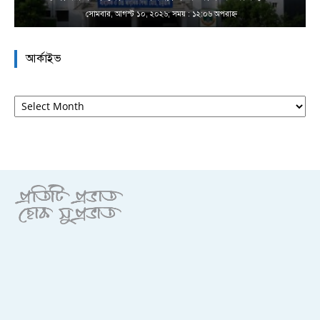
সোমবার, আগস্ট ১০, ২০২৬; সময় : ১২:০৬ অপরাহ্ণ
আর্কাইভ
আর্কাইভ