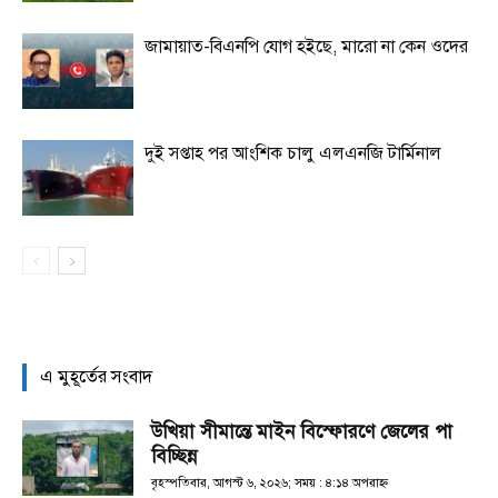
জামায়াত-বিএনপি যোগ হইছে, মারো না কেন ওদের
দুই সপ্তাহ পর আংশিক চালু এলএনজি টার্মিনাল
এ মুহূর্তের সংবাদ
উখিয়া সীমান্তে মাইন বিস্ফোরণে জেলের পা
বিচ্ছিন্ন
বৃহস্পতিবার, আগস্ট ৬, ২০২৬; সময় : ৪:১৪ অপরাহ্ণ