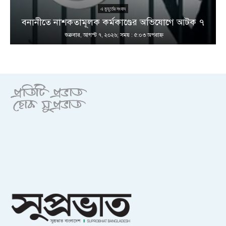
এ মুহূর্তের সংবাদ
বনানীতে নাশকতামূলক কর্মকাণ্ডের অভিযোগে আটক ৭
শুক্রবার, আগস্ট ৭, ২০২৬; সময় : ৫:০৩ অপরাহ্ণ