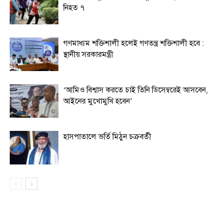
নিহত ৭
গণমাধ্যম শক্তিশালী হলেই গণতন্ত্র শক্তিশালী হবে :
স্থানীয় সরকারমন্ত্রী
‘আমিও বিশ্বাস করতে চাই তিনি ডিসেম্বরেই আসবেন,
আইনের মুখোমুখি হবেন’
হাসপাতালে ভর্তি মিঠুন চক্রবর্তী