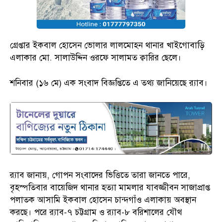
গ্রেপ্তার ইকবাল হোসেন ভোলার লালমোহন থানার খাইগোবাড়ি
এলাকার মো. সালাউদ্দিন ওরফে সালামত ক্বারির ছেলে।
শনিবার (১৬ মে) এক সংবাদ বিজ্ঞপ্তিতে এ তথ্য জানিয়েছে র‍্যাব।
র‌্যাব জানায়, গোপন সংবাদের ভিত্তিতে তারা জানতে পারে,
বৃহস্পতিবার বায়েজিদ থানার হত্যা মামলার যাবজ্জীবন সাজাপ্রাপ্ত
পলাতক আসামি ইকবাল হোসেন চান্দগাঁও এলাকায় অবস্থান
করছে। পরে র‌্যাব-৭ চট্টগ্রাম ও র‌্যাব-৮ বরিশালের যৌথ