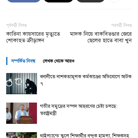
পূর্ববর্তী নিবন্ধ
পরবর্তী নিবন্ধ
কারিনা কায়সারের মৃত্যুতে
মাদক নিয়ে বাকবিতণ্ডার জেরে
শোকাহত ক্রীড়াঙ্গন
ছেলের হাতে বাবা খুন
সম্পর্কিত নিবন্ধ
লেখক থেকে আরও
বনানীতে নাশকতামূলক কর্মকাণ্ডের অভিযোগে আটক
৭
গভীর সমুদ্রের সম্পদ আহরণের চেষ্টা চলছে:
স্বরাষ্ট্রমন্ত্রী
থাইল্যান্ডে স্কুলে শিক্ষার্থীর বন্দুক হামলা, শিক্ষকসহ