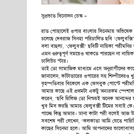
সুপ্রভাত বিনোদন ডেস্ক »
রাত পোহালেই ওপার বাংলার সিনেমায় অভিষেক ঘট
চলেছে দেবরাজ সিনহা পরিচালিত ছবি ‘ফেলুবক্সি’
বলা বাহুল্য, ‘ফেলুবক্সী’ ছবিটি নায়িকা পরীমণ
এমন গুরুত্বপূর্ণ সময়েও থাকতে পারছেন না নায়
ঢালিউড স্টার।
তাই তো সামাজিক মাধ্যমে এসে অনুরাগীদের কা
জানালেন, কাঁটাতারের ওপারের সহ শিল্পীদেরও খ
বৃহস্পতিবার বিকেলে এক ফেসবুক পোস্টে পরীমণ
আমার কাছে এই প্রথমটা একটু অন্যরকম স্পেশাল
করেন, ‘ছবি রিলিজ তো নিশ্চয়ই অনেক আনন্দের মুহ
খুব মিস করছি আমার ফেলুবক্সী টিমের সবাই কে। 
পাচ্ছে কিন্তু আমার। ডানা কাটা পরী বলেই আজ উ
সবশেষ পরী লেখেন, ‘কলকাতা আমি যেতে পারিনি।
কাছের সিনেমা হলে। আমি আপনাদের ভালোবাসা 