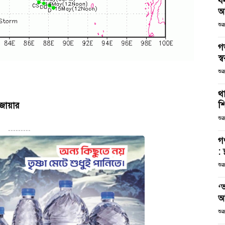
ব
আ
শুক
গ
স্ব
শুক
থা
শ
 জোয়ার
শুক
---------
গ
: 
শুক
‘
আ
শুক