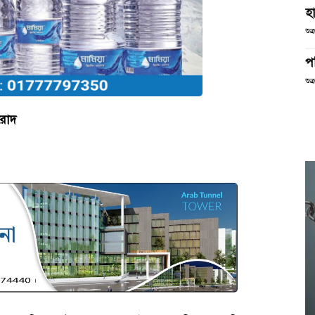
হা
শুক
পর
শুক
 রোদ