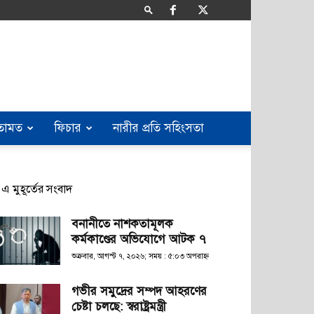
তামত
ফিচার
নারীর প্রতি সহিংসতা
এ মুহূর্তের সংবাদ
বনানীতে নাশকতামূলক
কর্মকাণ্ডের অভিযোগে আটক ৭
শুক্রবার, আগস্ট ৭, ২০২৬; সময় : ৫:০৩ অপরাহ্ণ
গভীর সমুদ্রের সম্পদ আহরণের
চেষ্টা চলছে: স্বরাষ্ট্রমন্ত্রী