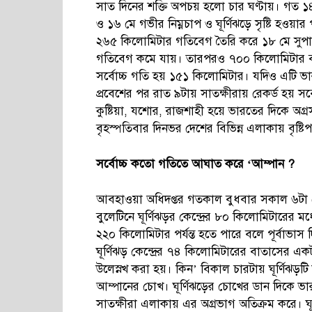
সাত দিনের শক্তি অপচয় হলো চার ঘণ্টায়। গত ১৪ মে
ও ১৬ মে গভীর নিম্নচাপ ও ঘূর্ণিঝড়ে সৃষ্টি হওয়
২৬৫ কিলোমিটার গতিবেগ তৈরি করে ১৮ মে সুপ
গতিবেগ কমে যায়। তারপরও ৭০০ কিলোমিটার ব্য
সর্বোচ্চ গতি হয় ১৫১ কিলোমিটার। যদিও এটি ভার
প্রবেশের পর রাত ৯টায় সাতক্ষীরায় রেকর্ড হয় সর্
কুষ্টিয়া, যশোর, রাজশাহী হয়ে ভারতের দিকে অগ্
বৃহস্পতিবার দিনভর দেশের বিভিন্ন এলাকায় বৃষ্ট
সর্বোচ্চ
কতো
গতিতে
আঘাত
করে ‘
আম্পান ?
আবহাওয়া অধিদপ্তর গতকাল বুধবার সকাল ৬টা থেক
বুলেটিনে ঘূর্ণিঝড়র কেন্দ্রের ৮০ কিলোমিটারের
২২০ কিলোমিটার পর্যন্ত হতে পারে বলে পূর্বাভাস
ঘূর্ণিঝড় কেন্দ্রের ৭৪ কিলোমিটারের বাতাসের
উলেস্নখ করা হয়। কিন’ বিকাল চারটায় ঘূর্ণিঝড়টি
আম্পানের চোখ। ঘূর্ণিঝড়ের চোখের ডান দিকে ভা
সাতক্ষীরা এলাকায় এর অগ্রভাগ অতিক্রম করে। ঘূ