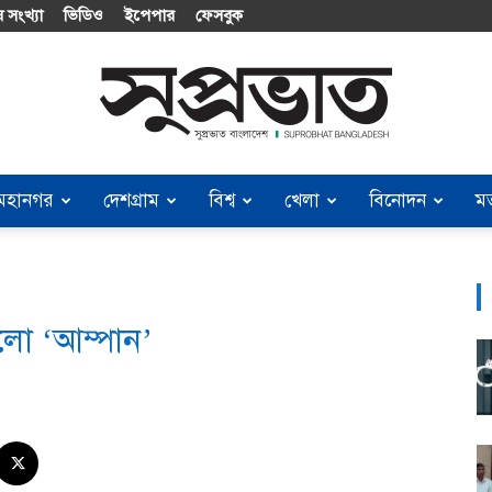
 সংখ্যা
ভিডিও
ইপেপার
ফেসবুক
মহানগর
দেশগ্রাম
বিশ্ব
খেলা
বিনোদন
ম
Suprobhat
ঠলো ‘আম্পান’
Bangladesh