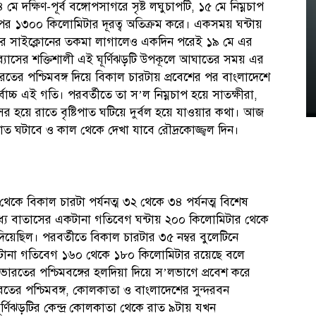
 দক্ষিণ-পূর্ব বঙ্গোপসাগরে সৃষ্ট লঘুচাপটি, ১৫ মে নিম্নচাপ
ার পর ১৩০০ কিলোমিটার দূরত্ব অতিক্রম করে। একসময় ঘন্টায়
ার সাইক্লোনের তকমা লাগালেও একদিন পরেই ১৯ মে এর
াসের শক্তিশালী এই ঘূর্ণিঝড়টি উপকূলে আঘাতের সময় এর
তের পশ্চিমবঙ্গ দিয়ে বিকাল চারটায় প্রবেশের পর বাংলাদেশে
বোচ্চ এই গতি। পরবর্তীতে তা স’ল নিম্নচাপ হয়ে সাতক্ষীরা,
রসর হয়ে রাতে বৃষ্টিপাত ঘটিয়ে দুর্বল হয়ে যাওয়ার কথা। আজ
িপাত ঘটাবে ও কাল থেকে দেখা যাবে রৌদ্রকোজ্জ্বল দিন।
ে বিকাল চারটা পর্যনত্ম ৩২ থেকে ৩৪ পর্যনত্ম বিশেষ
 মধ্যে বাতাসের একটানা গতিবেগ ঘন্টায় ২০০ কিলোমিটার থেকে
 দিয়েছিল। পরবর্তীতে বিকাল চারটার ৩৫ নম্বর বুলেটিনে
 একটানা গতিবেগ ১৬০ থেকে ১৮০ কিলোমিটার রয়েছে বলে
 ভারতের পশ্চিমবঙ্গের হলদিয়া দিয়ে স’লভাগে প্রবেশ করে
রতের পশ্চিমবঙ্গ, কোলকাতা ও বাংলাদেশের সুন্দরবন
র্ণিঝড়টির কেন্দ্র কোলকাতা থেকে রাত ৯টায় যখন