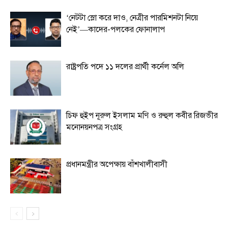
‘নেটটা স্লো করে দাও, নেত্রীর পারমিশনটা নিয়ে
নেই’—কাদের-পলকের ফোনালাপ
রাষ্ট্রপতি পদে ১১ দলের প্রার্থী কর্নেল অলি
চিফ হুইপ নূরুল ইসলাম মণি ও রুহুল কবীর রিজভীর
মনোনয়নপত্র সংগ্রহ
প্রধানমন্ত্রীর অপেক্ষায় বাঁশখালীবাসী