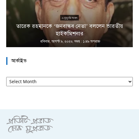
এ মুহূর্তের সংবাদ
তারেক রহমানকে ‘জনবান্ধব নেতা’ বললেন ভারতীয়
হাইকমিশনার
রবিবার, আগস্ট ৯, ২০২৬; সময় : ১:৪৯ অপরাহ্ণ
আর্কাইভ
আর্কাইভ