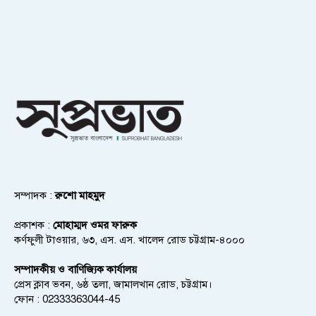
সম্পাদক :
রুশো মাহমুদ
প্রকাশক :
মোহাম্মদ ওমর ফারুক
কর্ণফুলী টাওয়ার, ৬৩, এস. এস. খালেদ রোড চট্টগ্রাম-৪০০০
সম্পাদকীয় ও বাণিজ্যিক কার্যালয়
প্রেস ক্লাব ভবন, ৬ষ্ঠ তলা, জামালখান রোড, চট্টগ্রাম।
ফোন : 02333363044-45