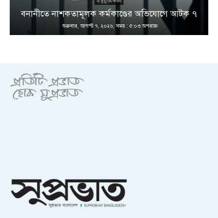
এ মুহূর্তের সংবাদ
বনানীতে নাশকতামূলক কর্মকাণ্ডের অভিযোগে আটক ৭
শুক্রবার, আগস্ট ৭, ২০২৬; সময় : ৫:০৩ অপরাহ্ণ