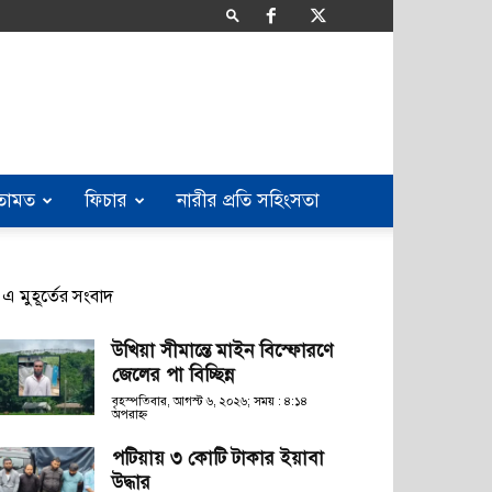
তামত
ফিচার
নারীর প্রতি সহিংসতা
এ মুহূর্তের সংবাদ
উখিয়া সীমান্তে মাইন বিস্ফোরণে
জেলের পা বিচ্ছিন্ন
বৃহস্পতিবার, আগস্ট ৬, ২০২৬; সময় : ৪:১৪
অপরাহ্ণ
পটিয়ায় ৩ কোটি টাকার ইয়াবা
উদ্ধার