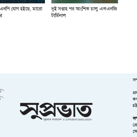
িএনপি যোগ হইছে, মারো
দুই সপ্তাহ পর আংশিক চালু এলএনজি
র
টার্মিনাল
সম
প্
কর
চট
সম
প্
ফ