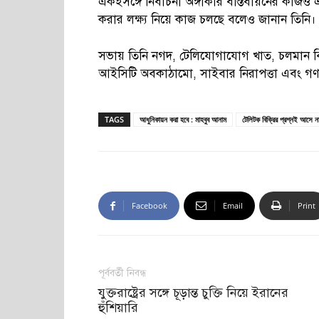
একইসঙ্গে নির্বাচনী অঙ্গীকার বাস্তবায়নের কাজও
করার লক্ষ্য নিয়ে কাজ চলছে বলেও জানান তিনি।
সভায় তিনি নগদ, টেলিযোগাযোগ খাত, চলমান বিভ
আইসিটি অবকাঠামো, সাইবার নিরাপত্তা এবং গণমাধ
TAGS
আধুনিকায়ন করা হবে : মাহবুব আনাম
টেলিটক বিক্রির প্রশ্নই আসে ন
Facebook
Email
Print
পূর্ববর্তী নিবন্ধ
যুক্তরাষ্ট্রের সঙ্গে চূড়ান্ত চুক্তি নিয়ে ইরানের
হুঁশিয়ারি