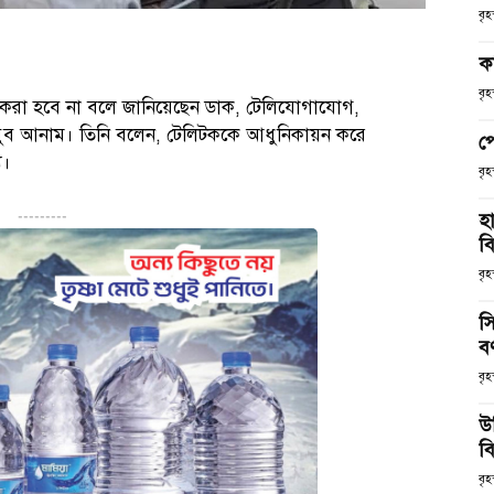
বৃ
ক
বৃ
্রি করা হবে না বলে জানিয়েছেন ডাক, টেলিযোগাযোগ,
কির মাহবুব আনাম। তিনি বলেন, টেলিটককে আধুনিকায়ন করে
প
য।
বৃ
হ
---------
ব
বৃহ
স
ব
বৃহ
উ
বি
বৃহ