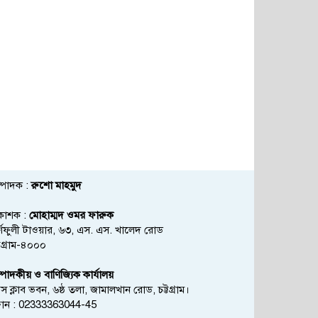
্পাদক :
রুশো মাহমুদ
রকাশক :
মোহাম্মদ ওমর ফারুক
্ণফুলী টাওয়ার, ৬৩, এস. এস. খালেদ রোড
্টগ্রাম-৪০০০
্পাদকীয় ও বাণিজ্যিক কার্যালয়
রেস ক্লাব ভবন, ৬ষ্ঠ তলা, জামালখান রোড, চট্টগ্রাম।
োন : 02333363044-45