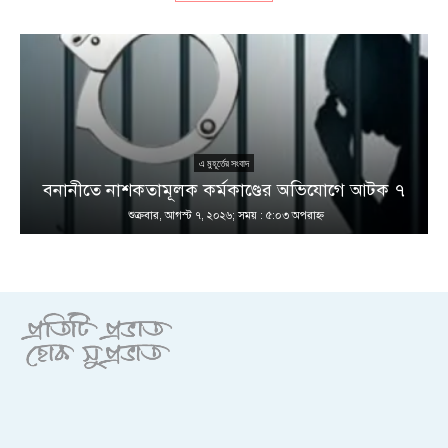
এ মুহূর্তের সংবাদ
বনানীতে নাশকতামূলক কর্মকাণ্ডের অভিযোগে আটক ৭
শুক্রবার, আগস্ট ৭, ২০২৬; সময় : ৫:০৩ অপরাহ্ণ