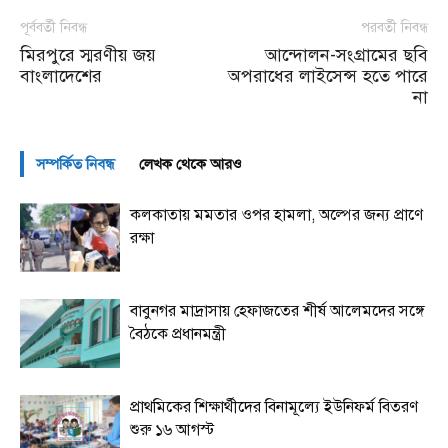
পূর্ববর্তী নিবন্ধ
পরবর্তী নিবন্ধ
মিরপুরে স্মরণীয় জয়
আন্দোলন-সংগ্রামের ছবি
বাংলাদেশের
অপরাধের লাইসেন্স হতে পারে
না
সম্পর্কিত নিবন্ধ
লেখক থেকে আরও
কলকাতায় মমতার ওপর হামলা, অল্পের জন্য প্রাণে
রক্ষা
বাবুনগর মাদ্রাসায় হেফাজতের শীর্ষ আলেমদের সঙ্গে
বৈঠকে প্রধানমন্ত্রী
প্রাথমিকের শিক্ষার্থীদের বিনামূল্যে ইউনিফর্ম বিতরণ
শুরু ১৬ আগস্ট