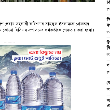
ব
বৃহ
স
্দেশ দেয়ায় সহকারী কমিশনার সাইফুল ইসলামকে গ্রেফতার
ব
থম কোনো বিসিএস প্রশাসনের কর্মকর্তাকে গ্রেফতার করা হলো।
বৃহ
উ
---------
বি
বৃহ
প
বৃহ
ব
বৃহ
জ
ও