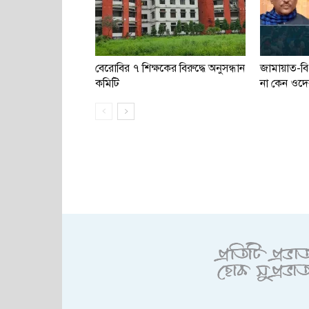
বেরোবির ৭ শিক্ষকের বিরুদ্ধে অনুসন্ধান
জামায়াত-ব
কমিটি
না কেন ওদে