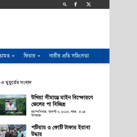
তামত
ফিচার
নারীর প্রতি সহিংসতা
এ মুহূর্তের সংবাদ
উখিয়া সীমান্তে মাইন বিস্ফোরণে
জেলের পা বিচ্ছিন্ন
বৃহস্পতিবার, আগস্ট ৬, ২০২৬; সময় : ৪:১৪
অপরাহ্ণ
পটিয়ায় ৩ কোটি টাকার ইয়াবা
উদ্ধার