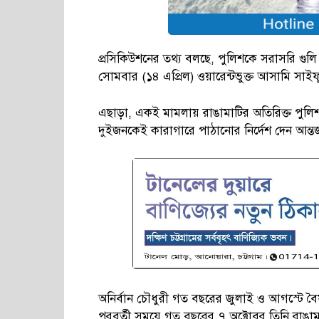
প্রসিকিউশনের তথ্য বলছে, পুলিশকে সরাসরি গুলি ক
সোমবার (১৪ এপ্রিল) ওয়ারেন্টভুক্ত আসামি সা
এছাড়া, একই মামলায় রাঙামাটির অতিরিক্ত পুলিশ
দুইজনকেই কারাগারে পাঠানোর নির্দেশ দেন আন্তর্
অনির্বান চৌধুরী গত বছরের জুলাই ও আগস্টে ব
পরবর্তী সময়ে গত বছরের ৭ অক্টোবর তিনি রাঙা