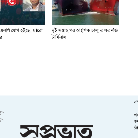
িএনপি যোগ হইছে, মারো
দুই সপ্তাহ পর আংশিক চালু এলএনজি
র
টার্মিনাল
সম
প্
কর
চট