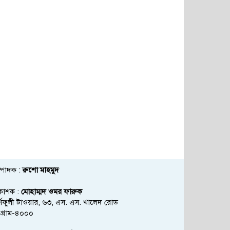
্পাদক :
রুশো মাহমুদ
রকাশক :
মোহাম্মদ ওমর ফারুক
্ণফুলী টাওয়ার, ৬৩, এস. এস. খালেদ রোড
্টগ্রাম-৪০০০