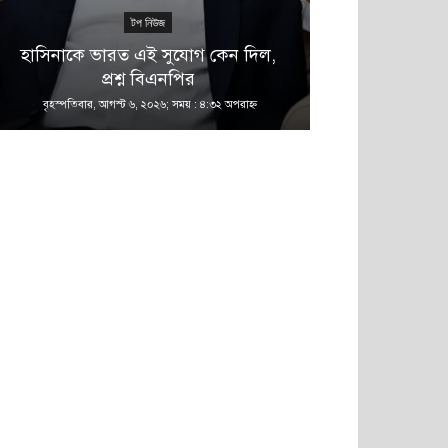
টপ নিউজ
হাসিনাকে ভারত এই সুযোগ কেন দিল,
সিভাসু বিশ্বব
প্রশ্ন বিএনপির
থাকছে 
বৃহস্পতিবার, আগস্ট ৬, ২০২৬; সময় : ৪:৩২ অপরাহ্ণ
বৃহস্পতিবার, আগস্