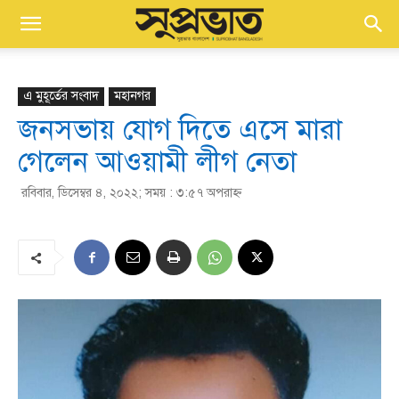
এ মুহূর্তের সংবাদ
মহানগর
জনসভায় যোগ দিতে এসে মারা
গেলেন আওয়ামী লীগ নেতা
রবিবার, ডিসেম্বর ৪, ২০২২; সময় : ৩:৫৭ অপরাহ্ণ