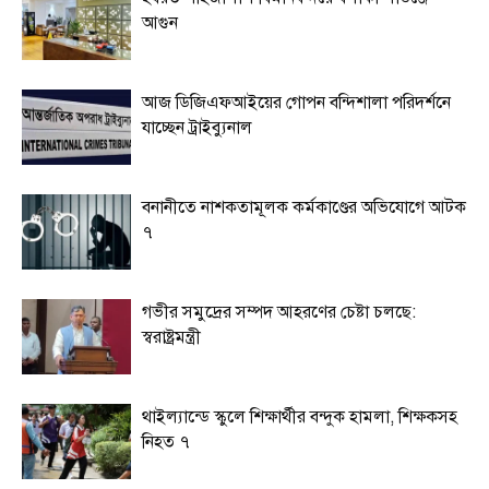
আগুন
আজ ডিজিএফআইয়ের গোপন বন্দিশালা পরিদর্শনে
যাচ্ছেন ট্রাইব্যুনাল
বনানীতে নাশকতামূলক কর্মকাণ্ডের অভিযোগে আটক
৭
গভীর সমুদ্রের সম্পদ আহরণের চেষ্টা চলছে:
স্বরাষ্ট্রমন্ত্রী
থাইল্যান্ডে স্কুলে শিক্ষার্থীর বন্দুক হামলা, শিক্ষকসহ
নিহত ৭