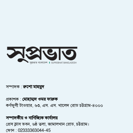
সম্পাদক :
রুশো মাহমুদ
প্রকাশক :
মোহাম্মদ ওমর ফারুক
কর্ণফুলী টাওয়ার, ৬৩, এস. এস. খালেদ রোড চট্টগ্রাম-৪০০০
সম্পাদকীয় ও বাণিজ্যিক কার্যালয়
প্রেস ক্লাব ভবন, ৬ষ্ঠ তলা, জামালখান রোড, চট্টগ্রাম।
ফোন : 02333363044-45