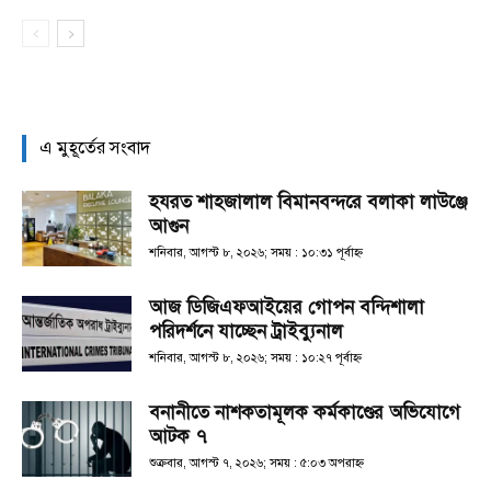
এ মুহূর্তের সংবাদ
হযরত শাহজালাল বিমানবন্দরে বলাকা লাউঞ্জে
আগুন
শনিবার, আগস্ট ৮, ২০২৬; সময় : ১০:৩১ পূর্বাহ্ণ
আজ ডিজিএফআইয়ের গোপন বন্দিশালা
পরিদর্শনে যাচ্ছেন ট্রাইব্যুনাল
শনিবার, আগস্ট ৮, ২০২৬; সময় : ১০:২৭ পূর্বাহ্ণ
বনানীতে নাশকতামূলক কর্মকাণ্ডের অভিযোগে
আটক ৭
শুক্রবার, আগস্ট ৭, ২০২৬; সময় : ৫:০৩ অপরাহ্ণ