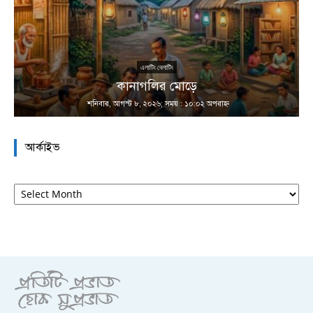
এলাটিং বেলাটিং
কানাগলির মোড়ে
শনিবার, আগস্ট ৮, ২০২৬; সময় : ১০:০২ অপরাহ্ণ
আর্কাইভ
আর্কাইভ