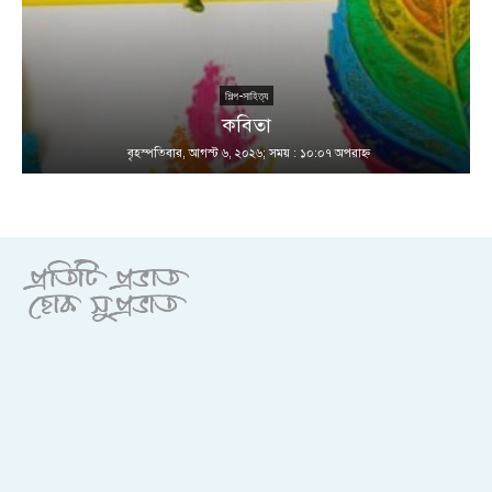
শিল্প-সাহিত্য
কবিতা
বৃহস্পতিবার, আগস্ট ৬, ২০২৬; সময় : ১০:০৭ অপরাহ্ণ