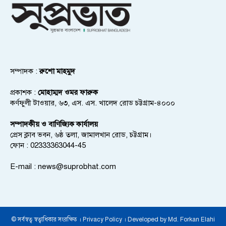
সম্পাদক :
রুশো মাহমুদ
প্রকাশক :
মোহাম্মদ ওমর ফারুক
কর্ণফুলী টাওয়ার, ৬৩, এস. এস. খালেদ রোড চট্টগ্রাম-৪০০০
সম্পাদকীয় ও বাণিজ্যিক কার্যালয়
প্রেস ক্লাব ভবন, ৬ষ্ঠ তলা, জামালখান রোড, চট্টগ্রাম।
ফোন : 02333363044-45
E-mail :
news@suprobhat.com
© সর্বস্বত্ব স্বত্বাধিকার সংরক্ষিত । Privacy Policy । Developed by Md. Forkan Elahi