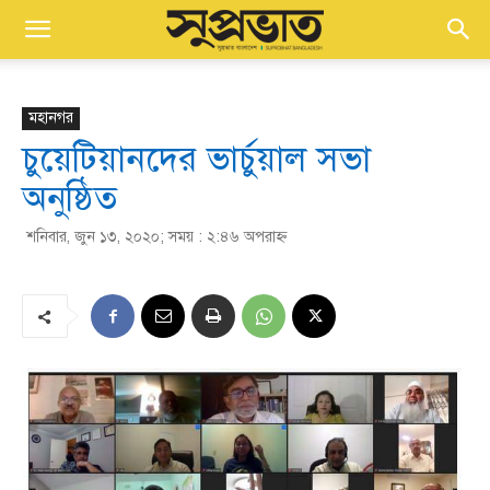
মহানগর
চুয়েটিয়ানদের ভার্চুয়াল সভা
অনুষ্ঠিত
শনিবার, জুন ১৩, ২০২০; সময় : ২:৪৬ অপরাহ্ণ