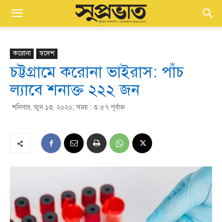
করোনা
স্বদেশ
চট্টগ্রামে করোনা ভাইরাস: পাঁচ
ল্যাবে শনাক্ত ২২২ জন
শনিবার, জুন ১৩, ২০২০; সময় : ৩:৫৭ পূর্বাহ্ণ