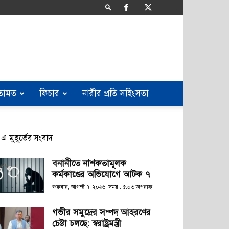
তামত
ফিচার
নারীর প্রতি সহিংসতা
এ মুহূর্তের সংবাদ
বনানীতে নাশকতামূলক
কর্মকাণ্ডের অভিযোগে আটক ৭
শুক্রবার, আগস্ট ৭, ২০২৬; সময় : ৫:০৩ অপরাহ্ণ
গভীর সমুদ্রের সম্পদ আহরণের
চেষ্টা চলছে: স্বরাষ্ট্রমন্ত্রী