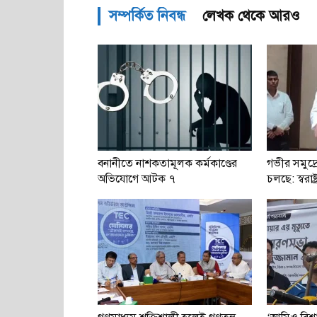
সম্পর্কিত নিবন্ধ
লেখক থেকে আরও
বনানীতে নাশকতামূলক কর্মকাণ্ডের
গভীর সমুদ্র
অভিযোগে আটক ৭
চলছে: স্বরাষ্ট্র