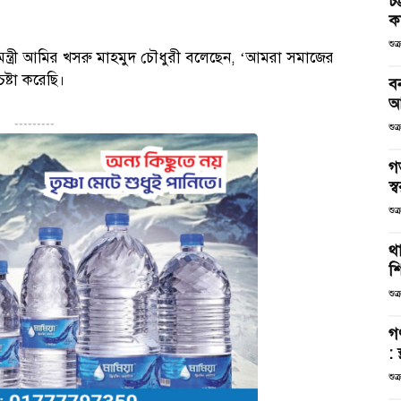
চট
কর
শুক
র্থমন্ত্রী আমির খসরু মাহমুদ চৌধুরী বলেছেন, ‘আমরা সমাজের
ষ্টা করেছি।
ব
আ
---------
শুক
গ
স্ব
শুক
থা
শ
শুক
গ
: 
শুক