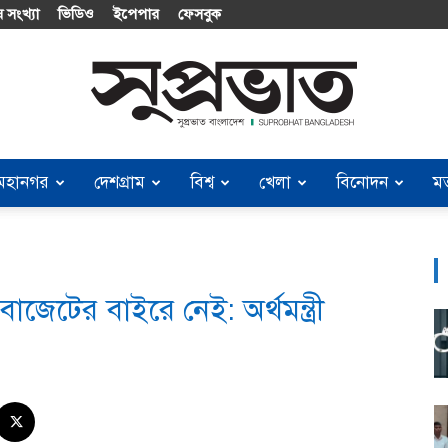
 সংখ্যা
ভিডিও
ইপেপার
ফেসবুক
মহানগর
দেশগ্রাম
বিশ্ব
খেলা
বিনোদন
ম
Suprobhat
াজেটের বাইরে নেই: অর্থমন্ত্রী
Bangladesh