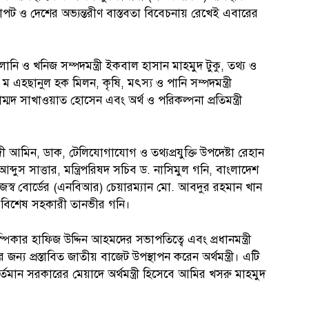
ক্ষাপট ও দেশের অভ্যন্তরীণ বাস্তবতা বিবেচনায় রেখেই এবারের
লানি ও খনিজ সম্পদমন্ত্রী ইকবাল হাসান মাহমুদ টুকু, তথ্য ও
. আ ন ম এহছানুল হক মিলন, কৃষি, মৎস্য ও পানি সম্পদমন্ত্রী
হাম্মদ সাখাওয়াত হোসেন এবং অর্থ ও পরিকল্পনা প্রতিমন্ত্রী
মাহদী আমিন, ডাক, টেলিযোগাযোগ ও তথ্যপ্রযুক্তি উপদেষ্টা রেহান
ব্দুস সাত্তার, মন্ত্রিপরিষদ সচিব ড. নাসিমুল গনি, বাংলাদেশ
রাজস্ব বোর্ডের (এনবিআর) চেয়ারম্যান মো. আবদুর রহমান খান
য়ক বিশেষ সহকারী তানভীর গনি।
িকার হাফিজ উদ্দিন আহমদের সভাপতিত্বে এবং প্রধানমন্ত্রী
য প্রস্তাবিত জাতীয় বাজেট উপস্থাপন করেন অর্থমন্ত্রী। এটি
তমান সরকারের মেয়াদে অর্থমন্ত্রী হিসেবে আমির খসরু মাহমুদ