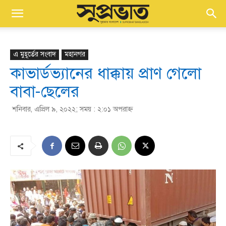
এ মুহূর্তের সংবাদ
মহানগর
কাভার্ডভ্যানের ধাক্কায় প্রাণ গেলো
বাবা-ছেলের
শনিবার, এপ্রিল ৯, ২০২২; সময় : ২:০১ অপরাহ্ণ