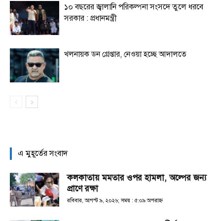
১০ বছরের জ্বালানি পরিকল্পনা সংসদে তুলে ধরবে
সরকার : প্রধানমন্ত্রী
খলনায়ক ডন গ্রেপ্তার, নেওয়া হচ্ছে আদালতে
এ মুহূর্তের সংবাদ
কলকাতায় মমতার ওপর হামলা, অল্পের জন্য
প্রাণে রক্ষা
রবিবার, আগস্ট ৯, ২০২৬; সময় : ৫:০৯ অপরাহ্ণ