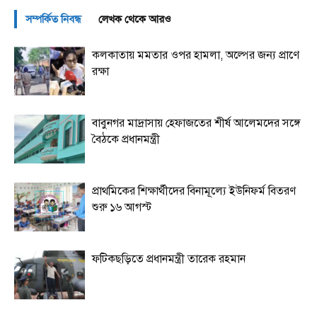
সম্পর্কিত নিবন্ধ
লেখক থেকে আরও
কলকাতায় মমতার ওপর হামলা, অল্পের জন্য প্রাণে
রক্ষা
বাবুনগর মাদ্রাসায় হেফাজতের শীর্ষ আলেমদের সঙ্গে
বৈঠকে প্রধানমন্ত্রী
প্রাথমিকের শিক্ষার্থীদের বিনামূল্যে ইউনিফর্ম বিতরণ
শুরু ১৬ আগস্ট
ফটিকছড়িতে প্রধানমন্ত্রী তারেক রহমান